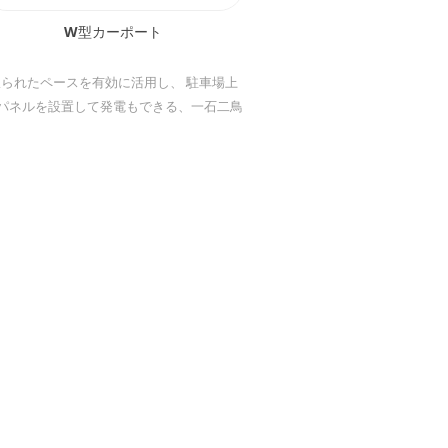
W型カーポート
限られたペースを有効に活用し、 駐車場上
パネルを設置して発電もできる、一石二鳥
のソリューションです。