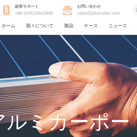
顧客サポート
お問い合わせ
+86 (0592)5663849
sales02@uisolar.com
ホーム
我々について
製品
ケース
ニュース
アルミカーポー