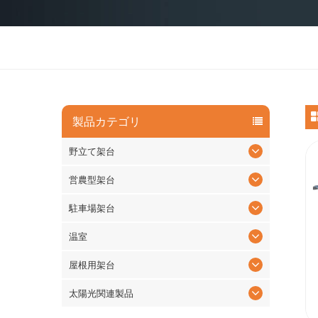
製品カテゴリ
野立て架台
営農型架台
駐車場架台
温室
屋根用架台
太陽光関連製品