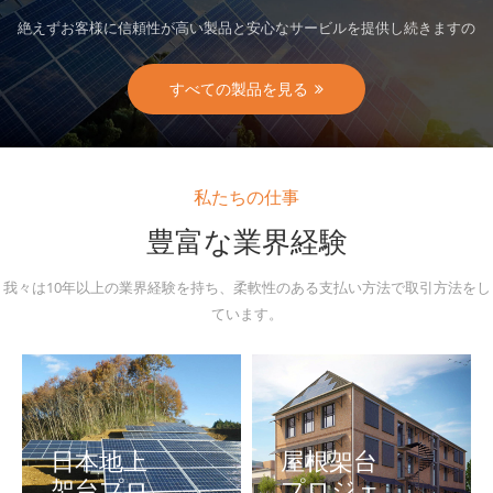
絶えずお客様に信頼性が高い製品と安心なサービルを提供し続きますの
で、数多い施工業者、商社、EPCなどの取引先と長年提携しています。
すべての製品を見る
私たちの仕事
豊富な業界経験
我々は10年以上の業界経験を持ち、柔軟性のある支払い方法で取引方法をし
ています。
日本地上
屋根架台
架台プロ
プロジェ