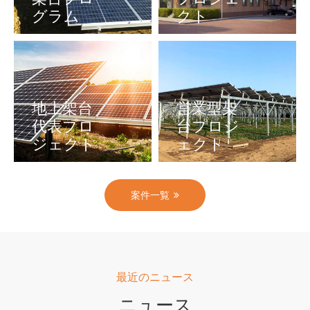
グラム
クト
設置場所 : 日本
完成時間: 2019
年
地上架台
営業型架
代表プロ
台プロジ
ジェクト
ェクト
設置場所: 日本
完成時間: 2016
案件一覧
年
最近のニュース
ニュース