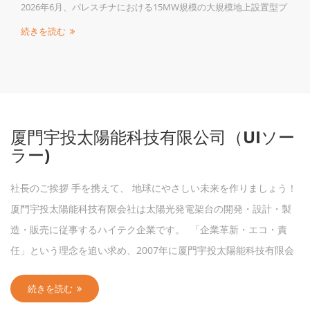
設置型プ
ルム型ペロブスカイト太陽電池の導入・施工を開始する。6月8
置型架台
日、滋賀県と福岡市から導入委託事業を受注し、各施設での設
続きを読む
■ 大
工事に着工すると発表した。 積水ソーラーフィルム（大阪市
回採用さ
製のフィルム型ペロブスカイト太陽電池を採用し、折板屋根に
性と高耐
して掴み金具などでフィルムタイプのモジュール（太陽光パネ
完全対
ル）を設置する。積水化学工業と積水ソーラーフィルムは、3月
の超高出
らフィルム型ペロブスカイト太陽電池「SOLAFIL（ソラフィル
によ
事業を開始している。 京セラコミュニケーションシステムは
厦門宇投太陽能科技有限公司（UIソー
度なモ
太陽光発電設備設計から資機材調達、建設工事、保守までワン
ラー)
の作業
トップで提供できる総合力、および新技術に対応する施工力が
高い評
価されたと説明する。なお両自治体とも、環境省の「脱炭素成
社長のご挨拶 手を携えて、 地球にやさしい未来を作りましょう！
も準拠し
型経済構造移行推進対策費補助金（ペロブスカイト太陽電池の
下でも
会実装モデルの創出に向けた導入支援事業）」に採択された事
厦門宇投太陽能科技有限会社は太陽光発電架台の開発・設計・製
 変動す
になる。 設置場所と出力、着工は以下になる。滋賀県は、八
造・販売に従事するハイテク企業です。 「企業革新・エコ・責
上運賃
工業高校、守山北高校、琵琶湖博物館の3施設に導入する。八幡
任」という理念を追い求め、2007年に厦門宇投太陽能科技有限会
してい
業高校は体育館屋根に出力12kWを設置する。着工は6月8日、竣
社が成立されました。 当社は成立されてから「品質で市場を勝
を提案
は7月中旬の予定。守山北高校は体育館屋根に出力12kWを設置
続きを読む
ルソリ
る。着工は7月下旬、竣工は8月下旬の予定。琵琶湖博物館はう
ち、誠実と信用で品質を守る」を主旨にして、迅速に情熱的で戦
っこ広場に出力5kWを設置する。着工は8月下旬、竣工は9月下