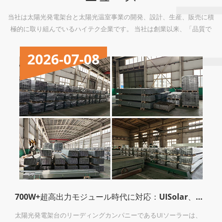
当社は太陽光発電架台と太陽光温室事業の開発、設計、生産、販売に積
極的に取り組んでいるハイテク企業です。 当社は創業以来、「品質で
市場を勝つ、誠実と信用で品質を守る」の理念の基に、間もなく、若く
て、情熱と戦闘力が満ち溢れているチームを創立いたしました。その同
2026-06-16
時に、積極的に国内外の有名な科学研究機構、高等院校と幅広い研究、
実験で連携しております。...
700W+超高出力モジュール時代に対応：UISolar、パレスチナで15MW規模の地上設置型架台「ST5」プロジェクトを完遂
フィルム型ペロブス
ーは、
京セラコミュニケーションシステム（KCCS、京都市）は、フ