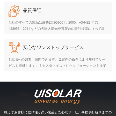
闘力に富んだ若者のチームを成立しました。お客様により良い品
陽光業界は
の予定。 福岡市は、高宮中学校、老司小学校、原西小学校の
質の製品とサービスを提供するため、積極的に国内と海外の有名
品質保証
る大出力
設に導入。高宮中学校は体育館屋根に出力9.24kWを設置する。
な科学研究機関や大学と幅広い分野での科学研究活動を協力して
Wプロジ
工は6月12日、竣工は7月下旬の予定。老司小学校は体育館屋根
当社のすべての製品は厳格にISO9001：2000、AS/NZS 1170、
の提供を
出力7.92kWを設置する。着工は7月下旬、竣工は8月下旬の予定
おります。 お客様のご希望によって、住宅用、産業用及び大規模
JIS8955：2011 などの各国太陽光発電架台の設計標準に従って設
ーへの
原西小学校は体育館屋根に出力7.92kWを設置する。着工は8月
な太陽光発電所にソリューションを提供致します。フェンスやパ
計いたしました。力学のテスト、試験を受けた後、販売を始めま
太陽光発
旬、竣工は9月下旬の予定。
ワーコンなど関連製品も手配いたします。...
す。
売を一
安心なワンストップサービス
及んでい
実績は
1.現場への調査、訪問できます。 2.案件の条件により無料でサー
上架台、
ビスを提供します。 3.カスタマイズされたソリューションを提案
台、垂
します。
絶えずお客様に信頼性が高い製品と安心なサービルを提供し続きますの