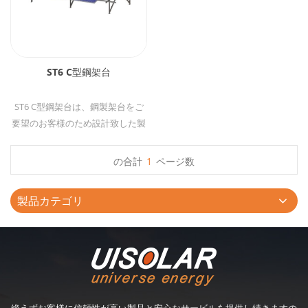
ST6 C型鋼架台
ST6 C型鋼架台は、鋼製架台をご
要望のお客様のため設計致した製
品です。 架台主材はずべてQ235
鋼で対応します。
の合計
1
ページ数
製品カテゴリ