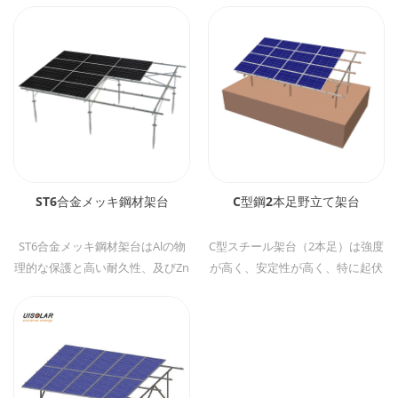
ST6合金メッキ鋼材架台
C型鋼2本足野立て架台
ST6合金メッキ鋼材架台はAlの物
C型スチール架台（2本足）は強度
理的な保護と高い耐久性、及びZn
が高く、安定性が高く、特に起伏
の電気化学的保護特性を兼ね備え
の多い地面に適合します。 2本足
ています。スチールより安価な架
だけで、傾斜地に向いて施工性が
台です。
優れています。