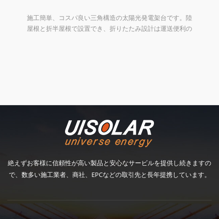
す。陸
UI
便利の
れ、
アルミ製地上架台II
工、
あり
アルミ製地上架台IIは高積雪のメガソーラー発電所にお勧
めです。コスト優位性の高い太陽光発電架台システムで
す。 平地ではなく、傾斜地にも対応できます。 特に縦置
き2段の配列、コストの優位性は高い太陽光発電架台シス
テムです。
絶えずお客様に信頼性が高い製品と安心なサービルを提供し続きますの
で、数多い施工業者、商社、EPCなどの取引先と長年提携しています。