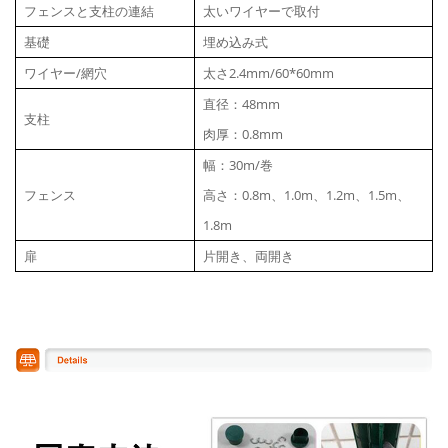
フェンスと支柱の連結
太いワイヤーで取付
基礎
埋め込み式
ワイヤー/網穴
太さ2.4mm/60*60mm
直径：48mm
支柱
肉厚：0.8mm
幅：30m/巻
フェンス
高さ：0.8m、1.0m、1.2m、1.5m、
1.8m
扉
片開き、両開き