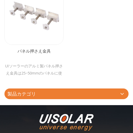
パネル押さえ金具
UIソーラーのアルミ製パネル押さ
え金具は25~50mmのパネルに使
えます。 異なるボルト長さに適合
のナットを使われて、色々な状況
製品カテゴリ
に対応できます。 銀色と黒い二つ
種類が選択できます。 アースピン
と連結して、電流を地下に導入で
きます。