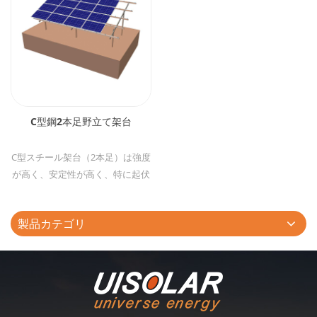
C型鋼2本足野立て架台
C型スチール架台（2本足）は強度
が高く、安定性が高く、特に起伏
の多い地面に適合します。 2本足
だけで、傾斜地に向いて施工性が
製品カテゴリ
優れています。