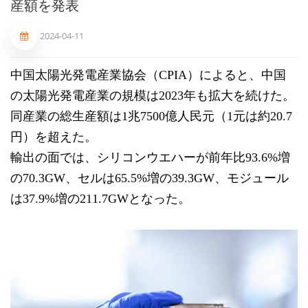
産額を発表
2024-04-11
中国太陽光発電産業協会（
CPIA）によると、中国
の太陽光発電産業の規模は2023年も拡大を続けた。
同産業の総生産額は1兆7500億人民元（1元は約20.7
円）を超えた。
輸出の面
では、シリコンウエハーが前年比
93.6%増
の70.3GW、セルは65.5%増の39.3GW、
モジュール
は
37.9%増の211.7GWとなった。