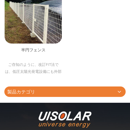
半円フェンス
ご存知のように、改訂FIT法で
は、低圧太陽光発電設備にも外部
から容易に侵入できないフェンス
の設置が義務づけられています。
製品カテゴリ
★フェンスの設置が法律で定めら
れている ★発電設備等を守れ、防
犯効果がある ★保険に加入しやす
くなるため