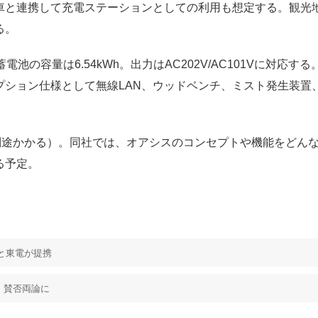
と連携して充電ステーションとしての利用も想定する。観光
る。
蓄電池の容量は6.54kWh。出力はAC202V/AC101Vに
プション仕様として無線LAN、ウッドベンチ、ミスト発生装
別途かかる）。同社では、オアシスのコンセプトや機能をどん
る予定。
と東電が提携
、賛否両論に