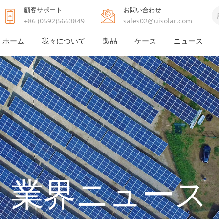
顧客サポート
お問い合わせ
+86 (0592)5663849
sales02@uisolar.com
ホーム
我々について
製品
ケース
ニュース
業界ニュース