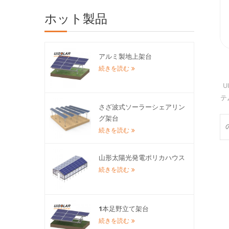
ホット製品
アルミ製地上架台
続きを読む
U
テ
さざ波式ソーラーシェアリン
グ架台
様
続きを読む
Al
山形太陽光発電ポリカハウス
続きを読む
1本足野立て架台
続きを読む