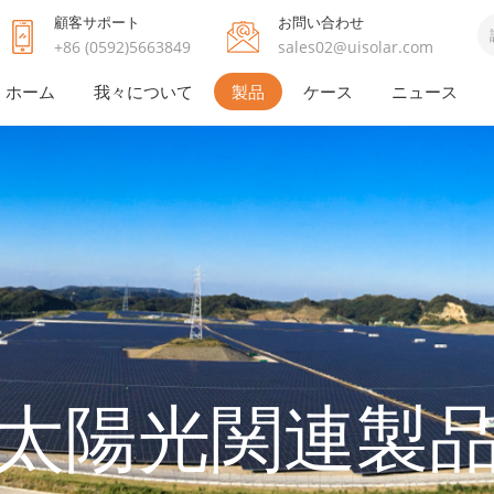
顧客サポート
お問い合わせ
+86 (0592)5663849
sales02@uisolar.com
ホーム
我々について
製品
ケース
ニュース
太陽光関連製