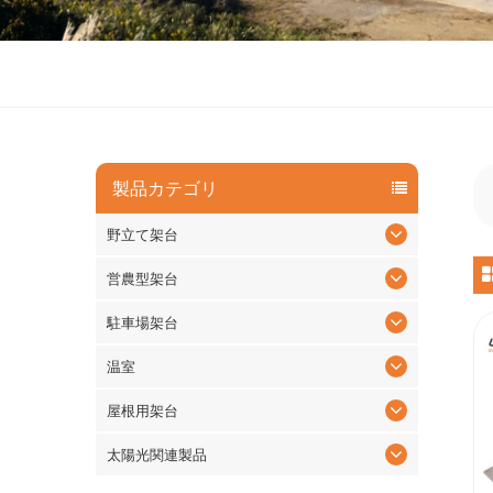
製品カテゴリ
野立て架台
営農型架台
駐車場架台
温室
屋根用架台
太陽光関連製品