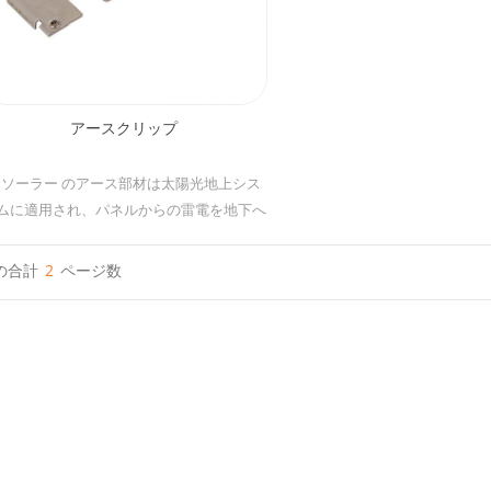
アースクリップ
Iソーラー のアース部材は太陽光地上シス
ムに適用され、パネルからの雷電を地下へ
導入できます。 簡易な施工、低コスト、
々なレール対応できるなどのメリットがあ
の合計
2
ページ数
ります。 材質 : UI-GW : SUS304 UI-GL :
6005-T5& SUS304 UI-BJ: Copper & SUS304