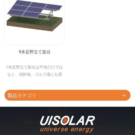
1本足野立て架台
1本足野立て架台は平地だけでは
なく、傾斜地、ゴルフ場にも適
し、メガソーラー発電所にお勧
め、コスト優位性の高い太陽光発
製品カテゴリ
電架台システムです。 几型パイル
は基礎と支柱として使用され、追
加の掘削作業が不要、杭打ち機よ
り、工事と工期が大幅削減できま
す。