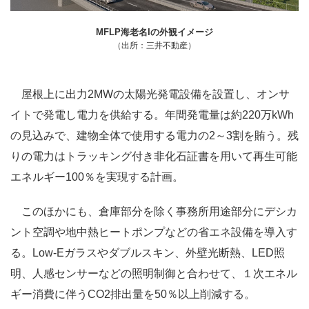
MFLP海老名Iの外観イメージ
（出所：三井不動産）
屋根上に出力2MWの太陽光発電設備を設置し、オンサ
イトで発電し電力を供給する。年間発電量は約220万kWh
の見込みで、建物全体で使用する電力の2～3割を賄う。残
りの電力はトラッキング付き非化石証書を用いて再生可能
エネルギー100％を実現する計画。
このほかにも、倉庫部分を除く事務所用途部分にデシカ
ント空調や地中熱ヒートポンプなどの省エネ設備を導入す
る。Low-Eガラスやダブルスキン、外壁光断熱、LED照
明、人感センサーなどの照明制御と合わせて、１次エネル
ギー消費に伴うCO2排出量を50％以上削減する。