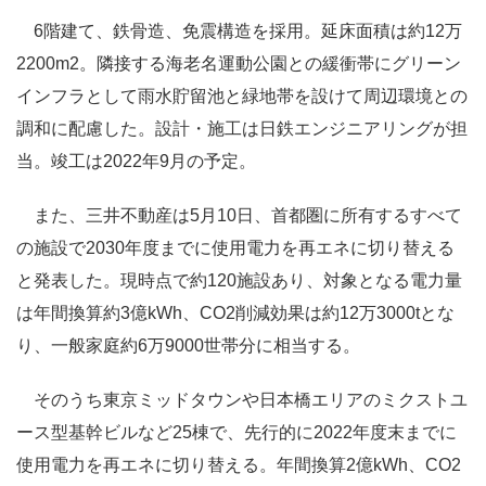
6階建て、鉄骨造、免震構造を採用。延床面積は約12万
2200m2。隣接する海老名運動公園との緩衝帯にグリーン
インフラとして雨水貯留池と緑地帯を設けて周辺環境との
調和に配慮した。設計・施工は日鉄エンジニアリングが担
当。竣工は2022年9月の予定。
また、三井不動産は5月10日、首都圏に所有するすべて
の施設で2030年度までに使用電力を再エネに切り替える
と発表した。現時点で約120施設あり、対象となる電力量
は年間換算約3億kWh、CO2削減効果は約12万3000tとな
り、一般家庭約6万9000世帯分に相当する。
そのうち東京ミッドタウンや日本橋エリアのミクストユ
ース型基幹ビルなど25棟で、先行的に2022年度末までに
使用電力を再エネに切り替える。年間換算2億kWh、CO2