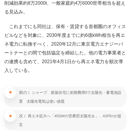
削減効果約8万2000t、一般家庭約4万6000世帯相当を超え
る見込み。
これまでにも同社は、保有・賃貸する首都圏のオフィス
ビルなどを対象に、2030年度までに約6億kWh相当を再エ
ネ電力に転換すべく、2020年12月に東京電力エナジーパ
ートナーとの間で包括協定を締結した。他の電力事業者と
の連携も含めて、2021年4月1日から再エネ電力を順次導
入している。
前の :
シャープ、新築住宅に初期費用0で太陽光・蓄電池設
置 太陽光電気は使い放題
次 :
再エネ拡大へ「45GWの営農型太陽光を」、ASPEnが提
言