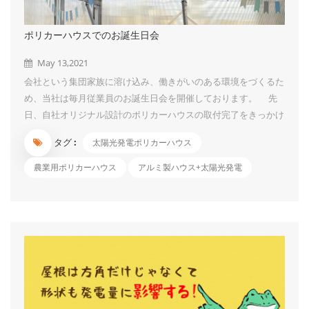
ポリカーハウスでのお誕生日会
May 13,2021
会社という集団家族に溶け込み、働きがいのある環境をづくるた
め、当社は毎月従業員のお誕生日会を開催しております。 先
日、自社オリジナル設計のポリカーハウスの取付完了をきっかけ
に、ポリカーハウス内を風船、リボンなどで飾り付けて、ここで
タグ :
太陽光発電ポリカーハウス
お誕生日会を開きました。 会社全員を集めて、当月誕生日の
方にお祝いをします。「みんなが集まっていることは奇跡であ
農業用ポリカーハウス
アルミ製ハウス+太陽光発電
り、みんながそれぞれ主役である。」ということを改めて認識す
る機会にできることが「誕生日お祝い」のメリットと思います。
お花の飾りもあって、ケーキ、果物、ジュース、ピザなど美味
しいものを食べながら、同僚たちと話しあったり、とても幸せを
感じています。私の一番すぎなものは酸っぱくて甘いマンゴー・
パッションフルーツで～す。今回はパネルイメージ付きのケーキ
も登場しましたよ！ケーキは美味しかったですが、その青色が歯
につくのはちょっ...