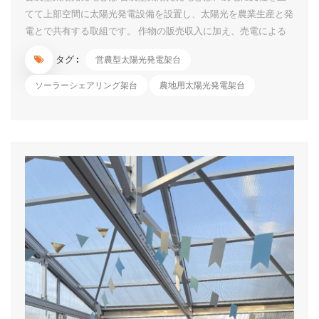
てて上部空間に太陽光発電設備を設置し、太陽光を農業生産と発
電とで共有する取組です。 作物の販売収入に加え、売電による
継続的な収入や発電電力の自家利用等による農業経営の更なる改
タグ :
営農型太陽光発電架台
善が期待できます。 荒廃農地を活用した再エネの導入促進のた
めの規制の見直しについて 農水省は、「2050年カーボンニュー
ソーラーシェアリング架台
農地用太陽光発電架台
トラルに向けて、農山漁村地域において再生可能エネルギーの導
入を積極的に進めるスタンスに立ち、優良農地を確保しつつ、荒
廃農地に再エネ設備を設置しやすくするために農地転用規制など
を見直す」 1）営農型太陽光については、「荒廃農地を再生利用
する場合は、おおむね８割以上の単収を確保する要件は課さず、
農地が適正かつ効率的に利用されているか否かによって判断す
る」とした。加えて、「一時転用期間（10年以内）が満了する
際、営農に支障が生じていない限り、再許可に...