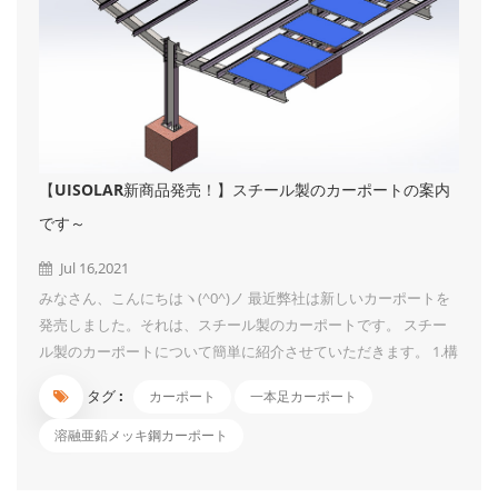
【UISOLAR新商品発売！】スチール製のカーポートの案内
です～
Jul 16,2021
みなさん、こんにちはヽ(^0^)ノ 最近弊社は新しいカーポートを
発売しました。それは、スチール製のカーポートです。 スチー
ル製のカーポートについて簡単に紹介させていただきます。 1.構
造は簡単で、組み立ては非常に便利です。一本支柱なので、初心
タグ :
カーポート
一本足カーポート
者にも楽に駐車できます。 2.最大風速60 m / s、高さはおよそ3 -
4 mまで設計できます。 3.二重カーポート構造は、同じ条件でよ
溶融亜鉛メッキ鋼カーポート
り多くの車をカバーすることができます。 4.材料は炭素鋼で、表
面は溶融亜鉛めっき処理、見ためはオシャレです！ UIソーラー