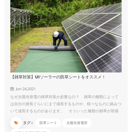
【雑草対策】UIソーラーの防草シートをオススメ！
Jun 24,2021
なぜ太陽光発電の雑草対策が必要なの？ 雑草の種類によって
は自分の身長ぐらいにまで成長するものや、様々なものに絡みつ
いて成長するものがあります。 そういった種類の雑草が現場
に生えていますと、太陽光パネルを覆いつくして影を作ってしま
タグ :
防草シート
太陽光発電所
います。 そうなってしまうと、パネルの一部分に太陽光が当