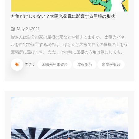
方角だけじゃない？太陽光発電に影響する屋根の形状
May 21,2021
皆さんは自分の家の屋根の形などを覚えてますか。 太陽光パネ
ルを自宅で設置する場合は、ほとんどの家で自宅の屋根の上を設
置場所に選びます。 ただ、その時に屋根の方角は気にしても、
自宅がどんな屋根なのかはあまり気にしない人も多いのではない
タグ :
太陽光発電架台
屋根架台
陸屋根架台
でしょうか。 しかも、家を建てて数年経つと形とかは覚えてな
かったりするよね。 かえるくん 実際、多くのお客様は一括見積
もりの時まで、屋根の形状や素材などについては、あまり意識し
ていませんでした。 屋根は方角以外にも形状も発電に影響する
ことは多く、太陽光発電では大事な要素の1つです。 今回は太陽
光発電に影響する自宅の屋根について紹介していきます。 目次
屋根も太陽光での発電量に影響する？ 発電量に影響する4つのポ
イント 屋根の方角 屋根の面積 屋根の角度 屋根の形状 知ってお
きたい屋根の形状 切妻屋根 寄棟屋根・方形屋根 陸屋根 片流れ屋
根 知っておきたい自宅の屋...