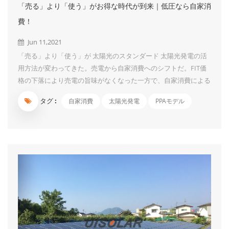
「売る」より「使う」がお得な時代が到来｜低圧なら自家消
費！
Jun 11,2021
「売る」より「使う」が 太陽光のスタンダード 太陽光発電の活
用方法が変わってきた。売電から自家消費へのシフトだ。FIT価
格の下落により売電の旨味がなくなった一方で、自家消費による
電気代削減効果が実感しやすくなってきた。太陽光発電でつくっ
タグ :
自家消費
太陽光発電
PPAモデル
た電気なら料金はかからないので、その分だけ電力会社に払う電
気代を抑えることができる。太陽光発電システムの価格も以前よ
りだいぶ下がったので、浮いた電気代により、早期に投資回収を
行うことが可能となった。「売る」より「使う」がお得な時代が
到来しているのだ。 同時に、近年は地震や台風など自然災害に
よる大規模停電が続発し、非常用電源としての太陽光発電の役割
にも期待が高まっている。自家消費型の太陽光発電システムな
ら、すぐに非常用電源として活用することが可能。自家消費型の
太陽光発電は、所有者にとっても、地域社会にとっても、メリッ
トの大きいシステムというわけだ。 FIT認定...