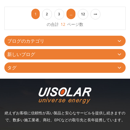
のスチール製のカーポートに御興味がございましたら、いつでも
お問い合わせください。...
1
...
2
3
12
の合計
12
ページ数
ブログのカテゴリ
新しいブログ
タグ
絶えずお客様に信頼性が高い製品と安心なサービルを提供し続きますの
で、数多い施工業者、商社、EPCなどの取引先と長年提携しています。