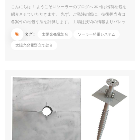
こんにちは！ ようこそUIソーラーのブログへ 本日は出荷梱包を
紹介させていただきます。 先ず、ご発注の際に、技術担当者は
各案件の梱包寸法を計算します。 工場は技術の情報よりパレッ
トの生産、小部品の箱入り、長い部材のパレット積みなどの作業
タグ :
太陽光発電架台
ソーラー発電システム
を行っております。 小部品は紛失しないように箱に入れて、箱
の表面に各部品のITEM NO.と数量を表記しています。箱は壊れ
太陽光発電野立て架台
ないように、上側に保護の木板も付いています。 長い部材は鉄
製のパレットに入れる時に、保護材もカバーしています。 パレ
ットの表面に案件名と各部材の数量のシールも貼っています。数
案件は同時出荷でも混乱しないです。 コンテナの場合、技術者
は事前に積載図を書きます。積載図に従って作業するため、各パ
レットの位置も分かっています。荷下ろしに対して非常に便利で
す。 小部品でも長い部材でも運送中に傷しないようにいろいろ
工夫をしております。 信頼できるよう...