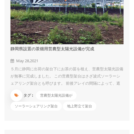
静岡県設置の茶畑用営農型太陽光設備が完成
May 28,2021
５月に静岡に出荷の架台下にお茶の苗を植え、営農型太陽光設備
が無事に完成しました。 この営農型架台はさざ波式ソーラーシ
ェアリング架台とも呼びます。 前後アレイの間隔によって、遮
光率をコントロールする仕組みです。 お茶、米、ブルーベリー
タグ :
営農型太陽光設備が
のような陽性植物には最適です。 今回の架台高さは４ｍ、スパ
ンは４.５ｍ*４.５ｍ、遮光率は５０.４％です。 広くて、摘採機
ソーラーシェアリング架台
地上野立て架台
なども進出しやすいので、作業にとても便利です。 架台は1月着
品で、3月に連系されましたが、お茶の苗が4月到着したので、植
え作業は 今のところに完了しました。 今は、写真のような可愛
いお茶の苗ですが、３年～５年で成園になるそうです。 その風