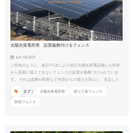
太陽光発電所用 設置義務付けるフェンス
Jun 18,2021
ご存知のように、改訂FIT法により低圧太陽光発電設備にも外部
から容易に侵入できないフェンスの設置が義務づけられていま
す。 それは盗難や獣害など外部からの侵入を防止し、安定した
発電を行うためと侵入した人に、感電などの被害を与えないため
タグ :
太陽光発電所用
折り三角フェンス
です。 今回はUIソーラーの折り三角フェンスをご紹介させてい
ただきたいです。 門扉は用途に合わせて2種類からお選びいただ
防犯フェンス
けます 車両の通行を想定される方におすすめ
人の出入りのみの方におすすめ （10t車まで通行可能です）
製品仕様 色 緑、白い（茶色、黒等の色も対応できますが、最低
注文の限定がある...