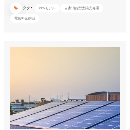
2020年度のFIT改正では小規模太陽光発電事業者の全量売電が撤
タグ :
PPAモデル
自家消費型太陽光発電
廃されたことからも、FITに依存しない再生可能エネルギーの拡
大に移行していることが推察できます。 PPAとは、「Power
電気料金削減
Purchase Agreement(電力販売契約）」の略で、自家消費型太陽
光発電とも言います。 施設所有者が提供する敷地や屋根などの
スペースに太陽光発電設備の所有、管理を行う会社（PPA事業
者）が設置した太陽光発電システムで発電された電力をその施設
の電力使用者へ有償提供する仕組みです。 施設所有者、PPA事業
者、電力使用者それぞれにメリットがあり、企業の再生可能エネ
ルギーの導入促進に向けた切り札として期待されています。電気
を利用者に...