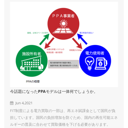
景を楽しみにしています。 弊社は、太陽光発電架台開発、設
計、生産、及び販売の専門メーカです。 営農型架台、地上野立
て架台、カーポート架台、屋根架台、ポリカーハウス、フェン
ス、防草シートなどを取り扱っております...
今話題になったPPAモデルは一体何でしょうか。
Jun 4,2021
FIT制度による電力買取の一部は、再エネ賦課金として国民が負
担しています。国民の負担増加を防ぐため、国内の再生可能エネ
ルギーの普及に合わせて買取価格を下げる必要があります。