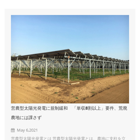
向にあります。その理由として以下の2点が挙げられます。 原子
力発電の停止 再エネ賦課金の上昇 太陽光発電で自社の電気をま
かなう場合は、このような電気代の値上げの影響を受けず、再生
エネルギー発電促進賦課金を支払う必要もないので、電気代を一
定の金額に抑えることも可能です。 ② デマンドコントロールが
できる デマンド値とは「30分...
営農型太陽光発電に規制緩和 「単収8割以上」要件、荒廃
農地には課さず
May 6,2021
営農型太陽光発電とは 営農型太陽光発電とは、農地に支柱を立