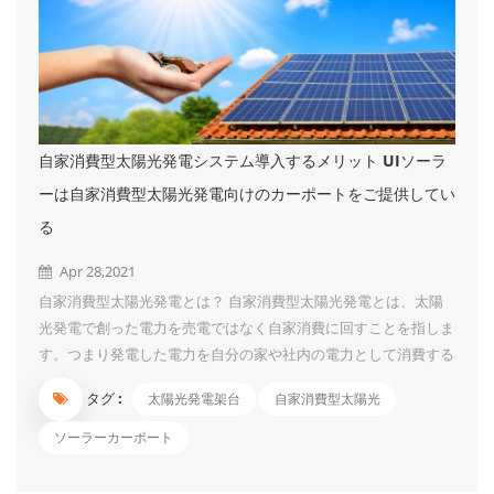
自家消費型太陽光発電システム導入するメリット UIソーラ
ーは自家消費型太陽光発電向けのカーポートをご提供してい
る
Apr 28,2021
自家消費型太陽光発電とは？ 自家消費型太陽光発電とは、太陽
光発電で創った電力を売電ではなく自家消費に回すことを指しま
す。つまり発電した電力を自分の家や社内の電力として消費する
ことです。 なお、システム容量が10kW未満の家庭用太陽光発電
タグ :
太陽光発電架台
自家消費型太陽光
は元から「自家消費＋余剰売電」を行っています。自家消費型太
陽光発電と言われるものは一般的に10kW以上の産業用太陽光発
ソーラーカーポート
電を指す場合が多いでしょう。 自家消費型太陽光発電のメリッ
ト ① 電力値上げの影響を受けない 電気料金は、年々値上がり傾