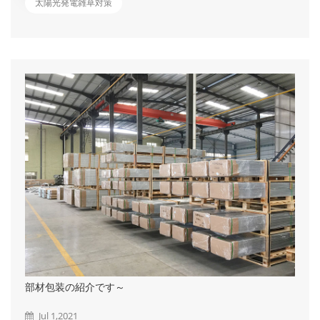
たらなくなってしまうことで、ホットスポットという現象が発生
太陽光発電雑草対策
し発電効率が低下してしまい、最悪の場合は故障してしまう危険
性があります。 また、雑草を放置することで近隣住民の生活
に迷惑をかけたり、クレームに発展することも少なくありませ
ん。さらにセアカゴケグモやヘビ、スズメバチなどの害虫の住処
になってしまう可能性もあり、パネル機器の点検で立ち入った際
に襲われる危険があります。 ではどうやって雑草対策をしたら
いいの？ ①刈払機による草刈 &emsp...
部材包装の紹介です～
Jul 1,2021