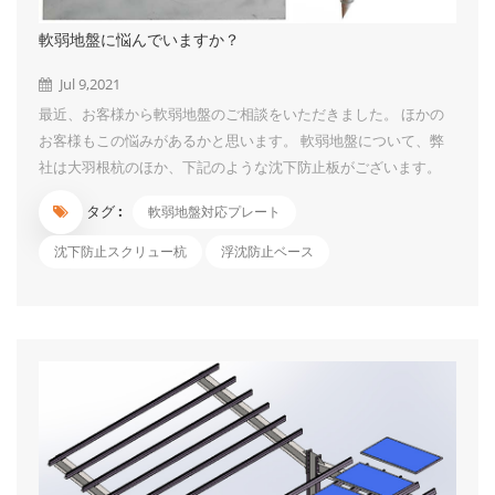
軟弱地盤に悩んでいますか？
Jul 9,2021
最近、お客様から軟弱地盤のご相談をいただきました。 ほかの
お客様もこの悩みがあるかと思います。 軟弱地盤について、弊
社は大羽根杭のほか、下記のような沈下防止板がございます。
1、沈下防止板は、太陽光発電システム等に使用するスクリュー
タグ :
軟弱地盤対応プレート
杭専用部品です。 特に軟弱地盤などの柔らかいところで杭を設
置するには沈み込み防止効果が効きます。 軟弱地盤の天敵で、
沈下防止スクリュー杭
浮沈防止ベース
沈下防止効果抜群です。 2.構造簡易なので、初心者も簡単に取付
られる程、施工便利です。 3.ボルト4セットも設置し、脱出しに
くいです。 4.スクリュー杭+沈下防止板セットで出荷できます。
ちょうど軟弱地盤の案件がございましたら、お気軽にご連絡くだ
さいませ。...