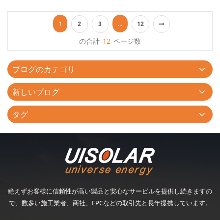
のスチール製のカーポートに御興味がございましたら、いつでも
お問い合わせください。...
1
...
2
3
12
の合計
12
ページ数
ブログのカテゴリ
新しいブログ
タグ
絶えずお客様に信頼性が高い製品と安心なサービルを提供し続きますの
で、数多い施工業者、商社、EPCなどの取引先と長年提携しています。