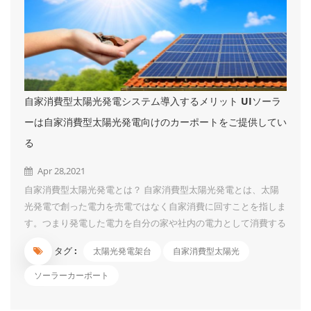
自家消費型太陽光発電システム導入するメリット UIソーラ
ーは自家消費型太陽光発電向けのカーポートをご提供してい
る
Apr 28,2021
自家消費型太陽光発電とは？ 自家消費型太陽光発電とは、太陽
光発電で創った電力を売電ではなく自家消費に回すことを指しま
す。つまり発電した電力を自分の家や社内の電力として消費する
ことです。 なお、システム容量が10kW未満の家庭用太陽光発電
タグ :
太陽光発電架台
自家消費型太陽光
は元から「自家消費＋余剰売電」を行っています。自家消費型太
陽光発電と言われるものは一般的に10kW以上の産業用太陽光発
ソーラーカーポート
電を指す場合が多いでしょう。 自家消費型太陽光発電のメリッ
ト ① 電力値上げの影響を受けない 電気料金は、年々値上がり傾