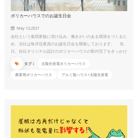
ポリカーハウスでのお誕生日会
May 13,2021
会社という集団家族に溶け込み、働きがいのある環境をづくるた
め、当社は毎月従業員のお誕生日会を開催しております。 先
日、自社オリジナル設計のポリカーハウスの取付完了をきっかけ
に、ポリカーハウス内を風船、リボンなどで飾り付けて、ここで
タグ :
太陽光発電ポリカーハウス
お誕生日会を開きました。 会社全員を集めて、当月誕生日の
方にお祝いをします。「みんなが集まっていることは奇跡であ
農業用ポリカーハウス
アルミ製ハウス+太陽光発電
り、みんながそれぞれ主役である。」ということを改めて認識す
る機会にできることが「誕生日お祝い」のメリットと思います。
お花の飾りもあって、ケーキ、果物、ジュース、ピザなど美味
しいものを食べながら、同僚たちと話しあったり、とても幸せを
感じています。私の一番すぎなものは酸っぱくて甘いマンゴー・
パッションフルーツで～す。今回はパネルイメージ付きのケーキ
も登場しましたよ！ケーキは美味しかったですが、その青色が歯
につくのはちょっ...