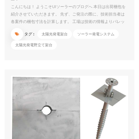
こんにちは！ ようこそUIソーラーのブログへ 本日は出荷梱包を
紹介させていただきます。 先ず、ご発注の際に、技術担当者は
各案件の梱包寸法を計算します。 工場は技術の情報よりパレッ
トの生産、小部品の箱入り、長い部材のパレット積みなどの作業
タグ :
太陽光発電架台
ソーラー発電システム
を行っております。 小部品は紛失しないように箱に入れて、箱
の表面に各部品のITEM NO.と数量を表記しています。箱は壊れ
太陽光発電野立て架台
ないように、上側に保護の木板も付いています。 長い部材は鉄
製のパレットに入れる時に、保護材もカバーしています。 パレ
ットの表面に案件名と各部材の数量のシールも貼っています。数
案件は同時出荷でも混乱しないです。 コンテナの場合、技術者
は事前に積載図を書きます。積載図に従って作業するため、各パ
レットの位置も分かっています。荷下ろしに対して非常に便利で
す。 小部品でも長い部材でも運送中に傷しないようにいろいろ
工夫をしております。 信頼できるよう...