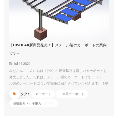
【UISOLAR新商品発売！】スチール製のカーポートの案内
です～
Jul 16,2021
みなさん、こんにちはヽ(^0^)ノ 最近弊社は新しいカーポートを
発売しました。それは、スチール製のカーポートです。 スチー
ル製のカーポートについて簡単に紹介させていただきます。 1.構
造は簡単で、組み立ては非常に便利です。一本支柱なので、初心
タグ :
カーポート
一本足カーポート
者にも楽に駐車できます。 2.最大風速60 m / s、高さはおよそ3 -
4 mまで設計できます。 3.二重カーポート構造は、同じ条件でよ
溶融亜鉛メッキ鋼カーポート
り多くの車をカバーすることができます。 4.材料は炭素鋼で、表
面は溶融亜鉛めっき処理、見ためはオシャレです！ UIソーラー