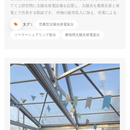
てて上部空間に太陽光発電設備を設置し、太陽光を農業生産と発
電とで共有する取組です。 作物の販売収入に加え、売電による
継続的な収入や発電電力の自家利用等による農業経営の更なる改
タグ :
営農型太陽光発電架台
善が期待できます。 荒廃農地を活用した再エネの導入促進のた
めの規制の見直しについて 農水省は、「2050年カーボンニュー
ソーラーシェアリング架台
農地用太陽光発電架台
トラルに向けて、農山漁村地域において再生可能エネルギーの導
入を積極的に進めるスタンスに立ち、優良農地を確保しつつ、荒
廃農地に再エネ設備を設置しやすくするために農地転用規制など
を見直す」 1）営農型太陽光については、「荒廃農地を再生利用
する場合は、おおむね８割以上の単収を確保する要件は課さず、
農地が適正かつ効率的に利用されているか否かによって判断す
る」とした。加えて、「一時転用期間（10年以内）が満了する
際、営農に支障が生じていない限り、再許可に...