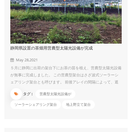
静岡県設置の茶畑用営農型太陽光設備が完成
May 28,2021
５月に静岡に出荷の架台下にお茶の苗を植え、営農型太陽光設備
が無事に完成しました。 この営農型架台はさざ波式ソーラーシ
ェアリング架台とも呼びます。 前後アレイの間隔によって、遮
光率をコントロールする仕組みです。 お茶、米、ブルーベリー
タグ :
営農型太陽光設備が
のような陽性植物には最適です。 今回の架台高さは４ｍ、スパ
ンは４.５ｍ*４.５ｍ、遮光率は５０.４％です。 広くて、摘採機
ソーラーシェアリング架台
地上野立て架台
なども進出しやすいので、作業にとても便利です。 架台は1月着
品で、3月に連系されましたが、お茶の苗が4月到着したので、植
え作業は 今のところに完了しました。 今は、写真のような可愛
いお茶の苗ですが、３年～５年で成園になるそうです。 その風