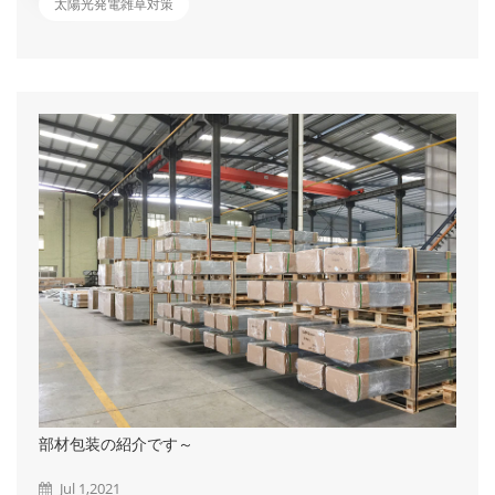
たらなくなってしまうことで、ホットスポットという現象が発生
太陽光発電雑草対策
し発電効率が低下してしまい、最悪の場合は故障してしまう危険
性があります。 また、雑草を放置することで近隣住民の生活
に迷惑をかけたり、クレームに発展することも少なくありませ
ん。さらにセアカゴケグモやヘビ、スズメバチなどの害虫の住処
になってしまう可能性もあり、パネル機器の点検で立ち入った際
に襲われる危険があります。 ではどうやって雑草対策をしたら
いいの？ ①刈払機による草刈 &emsp...
部材包装の紹介です～
Jul 1,2021