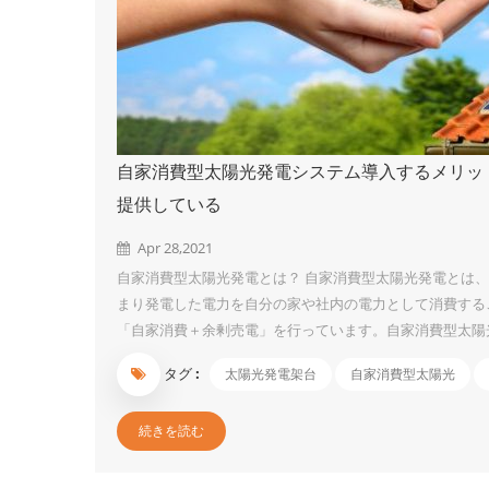
自家消費型太陽光発電システム導入するメリット
提供している
Apr 28,2021
自家消費型太陽光発電とは？ 自家消費型太陽光発電とは
まり発電した電力を自分の家や社内の電力として消費するこ
「自家消費＋余剰売電」を行っています。自家消費型太陽
多いでしょう。 自家消費型太陽光発電のメリット ① 電
タグ :
太陽光発電架台
自家消費型太陽光
由として以下の2点が挙げられます。 原子力発電の停止 
気代の値上げの影響を受けず、再生エネルギー発電促進賦
続きを読む
す。 ② デマンドコントロールができる デマンド値とは「30分