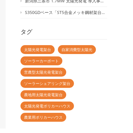
新潟県三条市 1.7MW 太陽光発電 導入事例｜穴あけ不要の屋根用クランプ「TR04」
S350GDベース「ST5合金メッキ鋼材架台」｜高耐腐食・低コストを実現した次世代太陽光架台
タグ
太陽光発電架台
自家消費型太陽光
ソーラーカーポート
営農型太陽光発電架台
ソーラーシェアリング架台
農地用太陽光発電架台
太陽光発電ポリカーハウス
農業用ポリカーハウス