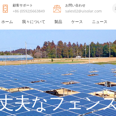
顧客サポート
お問い合わせ
+86 (0592)5663849
sales02@uisolar.com
ホーム
我々について
製品
ケース
ニュース
丈夫なフェン