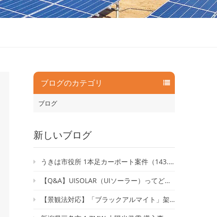
ブログのカテゴリ
ブログ
新しいブログ
うきは市役所 1本足カーポート案件（143.52kW）が竣工いたしました
【Q&A】UISOLAR（UIソーラー）ってどんな会社？｜太陽光架台の専門メーカーに聞いてみた
【景観法対応】「ブラックアルマイト」架台で自然と調和するソーラーシェアリングを実現