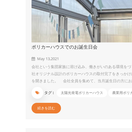
ポリカーハウスでのお誕生日会
May 13,2021
会社という集団家族に溶け込み、働きがいのある環境をづ
社オリジナル設計のポリカーハウスの取付完了をきっかけ
を開きました。 会社全員を集めて、当月誕生日の方にお
れ主役である。」ということを改めて認識する機会にでき
タグ :
太陽光発電ポリカーハウス
農業用ポリ
ケーキ、果物、ジュース、ピザなど美味しいものを食べな
なものは酸っぱくて甘いマンゴー・パッションフルーツで
続きを読む
しかったですが、その青色が歯につくのはちょっ...