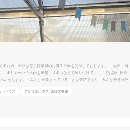
くるため、当社は毎月従業員のお誕生日会を開催しております。 先日、自
に、ポリカーハウス内を風船、リボンなどで飾り付けて、ここでお誕生日会
祝いをします。「みんなが集まっていることは奇跡であり、みんながそれぞ
ることが「誕生日お祝い」のメリットと思います。 お花の飾りもあって、
カーハウス
アルミ製ハウス+太陽光発電
がら、同僚たちと話しあったり、とても幸せを感じています。私の一番すぎ
～す。今回はパネルイメージ付きのケーキも登場しましたよ！ケーキは美味