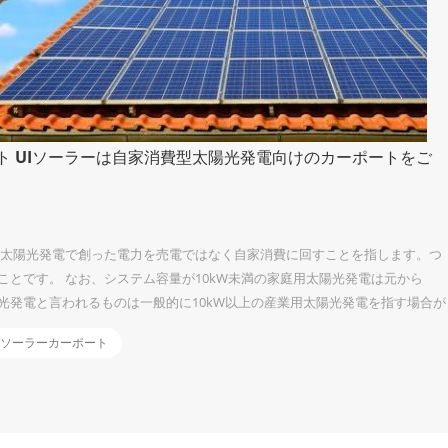
 UIソーラーは自家消費型太陽光発電向けのカーポートをご
、太陽光発電で創った電力を売電ではなく自家消費に回すことを指します。つ
とです。 なお、システム容量が10kW未満の家庭用太陽光発電は元から
光発電と言われるものは一般的に10kW以上の産業用太陽光発電を指す場合が
力値上げの影響を受けない 電気料金は、年々値上がり傾向にあります。その理
ソーラーカーポート
再エネ賦課金の上昇 太陽光発電で自社の電気をまかなう場合は、このような電
課金を支払う必要もないので、電気代を一定の金額に抑えることも可能で
...