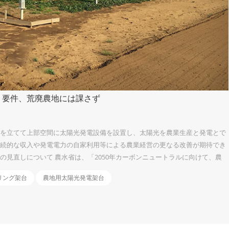
」要件、荒廃農地には課さず
柱を立てて上部空間に太陽光発電設備を設置し、太陽光を農業生産と発電とで
継続的な収入や発電電力の自家利用等による農業経営の更なる改善が期待でき
の見直しについて 農水省は、「2050年カーボンニュートラルに向けて、農
進めるスタンスに立ち、優良農地を確保しつつ、荒廃農地に再エネ設備を設
リング架台
農地用太陽光発電架台
営農型太陽光については、「荒廃農地を再生利用する場合は、おおむね８割以
に利用されているか否かによって判断する」とした。加えて、「一時転用期
り、再許可に...