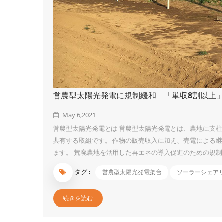
営農型太陽光発電に規制緩和 「単収8割以上
May 6,2021
営農型太陽光発電とは 営農型太陽光発電とは、農地に支
共有する取組です。 作物の販売収入に加え、売電による
ます。 荒廃農地を活用した再エネの導入促進のための規制
山漁村地域において再生可能エネルギーの導入を積極的に
タグ :
営農型太陽光発電架台
ソーラーシェア
置しやすくするために農地転用規制などを見直す」 1）
上の単収を確保する要件は課さず、農地が適正かつ効率的
続きを読む
間（10年以内）が満了する際、営農に支障が生じていない限