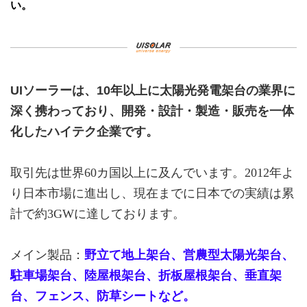
い。
UIソーラーは、10年以上に太陽光発電架台の業界に
深く携わっており、開発・設計・製造・販売を一体
化したハイテク企業です。
取引先は世界60カ国以上に及んでいます。2012年よ
り日本市場に進出し、現在までに日本での実績は累
計で約3GWに達しております。
メイン製品：
野立て地上架台
、
営農型太陽光架台
、
駐車場架台
、
陸屋根架台
、
折板屋根架台
、
垂直架
台
、
フェンス
、
防草シートなど
。