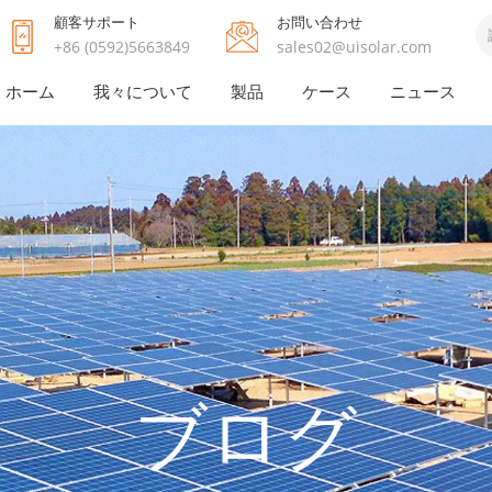
顧客サポート
お問い合わせ
+86 (0592)5663849
sales02@uisolar.com
ホーム
我々について
製品
ケース
ニュース
ブログ