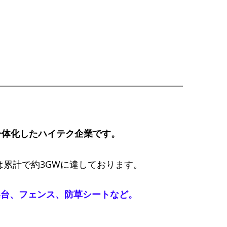
一体化したハイテク企業です。
は累計で約3GWに達しております。
架台
、
フェンス
、
防草シートなど
。