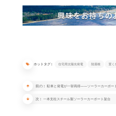
ホットタグ :
住宅用太陽光発電
陸屋根
置く
前の :
駐車と発電が一挙両得——ソーラーカーポー
次 :
一本支柱スチール製ソーラーカーポート架台