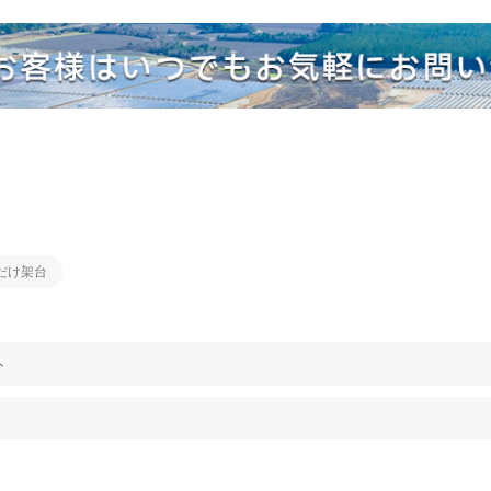
だけ架台
ト