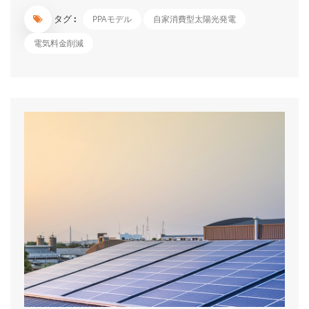
2020年度のFIT改正では小規模太陽光発電事業者の全量売電が撤
タグ :
PPAモデル
自家消費型太陽光発電
廃されたことからも、FITに依存しない再生可能エネルギーの拡
大に移行していることが推察できます。 PPAとは、「Power
電気料金削減
Purchase Agreement(電力販売契約）」の略で、自家消費型太陽
光発電とも言います。 施設所有者が提供する敷地や屋根などの
スペースに太陽光発電設備の所有、管理を行う会社（PPA事業
者）が設置した太陽光発電システムで発電された電力をその施設
の電力使用者へ有償提供する仕組みです。 施設所有者、PPA事業
者、電力使用者それぞれにメリットがあり、企業の再生可能エネ
ルギーの導入促進に向けた切り札として期待されています。電気
を利用者に...