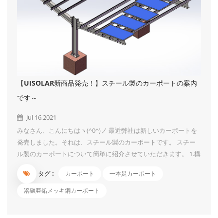
【UISOLAR新商品発売！】スチール製のカーポートの案内
です～
Jul 16,2021
みなさん、こんにちはヽ(^0^)ノ 最近弊社は新しいカーポートを
発売しました。それは、スチール製のカーポートです。 スチー
ル製のカーポートについて簡単に紹介させていただきます。 1.構
造は簡単で、組み立ては非常に便利です。一本支柱なので、初心
タグ :
カーポート
一本足カーポート
者にも楽に駐車できます。 2.最大風速60 m / s、高さはおよそ3 -
4 mまで設計できます。 3.二重カーポート構造は、同じ条件でよ
溶融亜鉛メッキ鋼カーポート
り多くの車をカバーすることができます。 4.材料は炭素鋼で、表
面は溶融亜鉛めっき処理、見ためはオシャレです！ UIソーラー