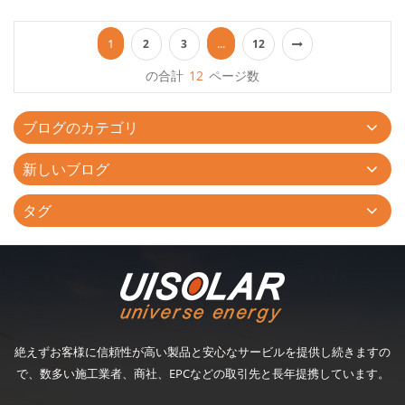
のスチール製のカーポートに御興味がございましたら、いつでも
お問い合わせください。...
1
...
2
3
12
の合計
12
ページ数
ブログのカテゴリ
新しいブログ
タグ
絶えずお客様に信頼性が高い製品と安心なサービルを提供し続きますの
で、数多い施工業者、商社、EPCなどの取引先と長年提携しています。