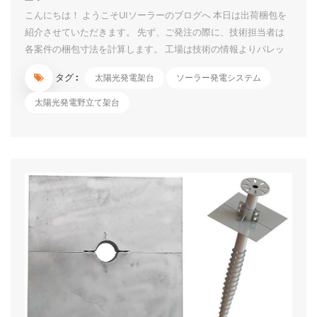
こんにちは！ ようこそUIソーラーのブログへ 本日は出荷梱包を
紹介させていただきます。 先ず、ご発注の際に、技術担当者は
各案件の梱包寸法を計算します。 工場は技術の情報よりパレッ
トの生産、小部品の箱入り、長い部材のパレット積みなどの作業
タグ :
太陽光発電架台
ソーラー発電システム
を行っております。 小部品は紛失しないように箱に入れて、箱
の表面に各部品のITEM NO.と数量を表記しています。箱は壊れ
太陽光発電野立て架台
ないように、上側に保護の木板も付いています。 長い部材は鉄
製のパレットに入れる時に、保護材もカバーしています。 パレ
ットの表面に案件名と各部材の数量のシールも貼っています。数
案件は同時出荷でも混乱しないです。 コンテナの場合、技術者
は事前に積載図を書きます。積載図に従って作業するため、各パ
レットの位置も分かっています。荷下ろしに対して非常に便利で
す。 小部品でも長い部材でも運送中に傷しないようにいろいろ
工夫をしております。 信頼できるよう...