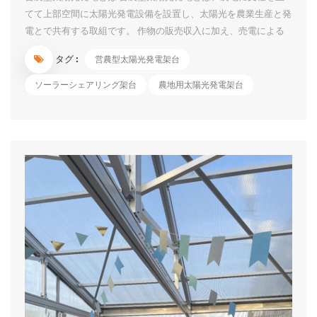
てて上部空間に太陽光発電設備を設置し、太陽光を農業生産と発
電とで共有する取組です。 作物の販売収入に加え、売電による
継続的な収入や発電電力の自家利用等による農業経営の更なる改
タグ :
営農型太陽光発電架台
善が期待できます。 荒廃農地を活用した再エネの導入促進のた
めの規制の見直しについて 農水省は、「2050年カーボンニュー
ソーラーシェアリング架台
農地用太陽光発電架台
トラルに向けて、農山漁村地域において再生可能エネルギーの導
入を積極的に進めるスタンスに立ち、優良農地を確保しつつ、荒
廃農地に再エネ設備を設置しやすくするために農地転用規制など
を見直す」 1）営農型太陽光については、「荒廃農地を再生利用
する場合は、おおむね８割以上の単収を確保する要件は課さず、
農地が適正かつ効率的に利用されているか否かによって判断す
る」とした。加えて、「一時転用期間（10年以内）が満了する
際、営農に支障が生じていない限り、再許可に...