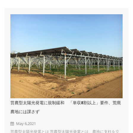
向にあります。その理由として以下の2点が挙げられます。 原子
力発電の停止 再エネ賦課金の上昇 太陽光発電で自社の電気をま
かなう場合は、このような電気代の値上げの影響を受けず、再生
エネルギー発電促進賦課金を支払う必要もないので、電気代を一
定の金額に抑えることも可能です。 ② デマンドコントロールが
できる デマンド値とは「30分...
営農型太陽光発電に規制緩和 「単収8割以上」要件、荒廃
農地には課さず
May 6,2021
営農型太陽光発電とは 営農型太陽光発電とは、農地に支柱を立