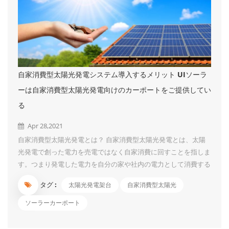
自家消費型太陽光発電システム導入するメリット UIソーラ
ーは自家消費型太陽光発電向けのカーポートをご提供してい
る
Apr 28,2021
自家消費型太陽光発電とは？ 自家消費型太陽光発電とは、太陽
光発電で創った電力を売電ではなく自家消費に回すことを指しま
す。つまり発電した電力を自分の家や社内の電力として消費する
ことです。 なお、システム容量が10kW未満の家庭用太陽光発電
タグ :
太陽光発電架台
自家消費型太陽光
は元から「自家消費＋余剰売電」を行っています。自家消費型太
陽光発電と言われるものは一般的に10kW以上の産業用太陽光発
ソーラーカーポート
電を指す場合が多いでしょう。 自家消費型太陽光発電のメリッ
ト ① 電力値上げの影響を受けない 電気料金は、年々値上がり傾