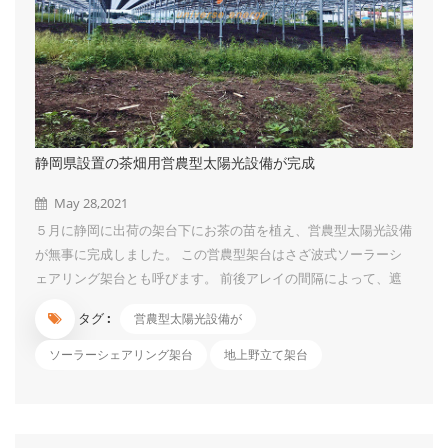
静岡県設置の茶畑用営農型太陽光設備が完成
May 28,2021
５月に静岡に出荷の架台下にお茶の苗を植え、営農型太陽光設備
が無事に完成しました。 この営農型架台はさざ波式ソーラーシ
ェアリング架台とも呼びます。 前後アレイの間隔によって、遮
光率をコントロールする仕組みです。 お茶、米、ブルーベリー
タグ :
営農型太陽光設備が
のような陽性植物には最適です。 今回の架台高さは４ｍ、スパ
ンは４.５ｍ*４.５ｍ、遮光率は５０.４％です。 広くて、摘採機
ソーラーシェアリング架台
地上野立て架台
なども進出しやすいので、作業にとても便利です。 架台は1月着
品で、3月に連系されましたが、お茶の苗が4月到着したので、植
え作業は 今のところに完了しました。 今は、写真のような可愛
いお茶の苗ですが、３年～５年で成園になるそうです。 その風