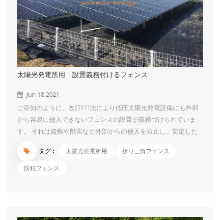
太陽光発電所用 設置義務付けるフェンス
Jun 18,2021
ご存知のように、改訂FIT法により低圧太陽光発電設備にも外部
から容易に侵入できないフェンスの設置が義務づけられていま
す。 それは盗難や獣害など外部からの侵入を防止し、安定した
発電を行うためと侵入した人に、感電などの被害を与えないため
タグ :
太陽光発電所用
折り三角フェンス
です。 今回はUIソーラーの折り三角フェンスをご紹介させてい
ただきたいです。 門扉は用途に合わせて2種類からお選びいただ
防犯フェンス
けます 車両の通行を想定される方におすすめ
人の出入りのみの方におすすめ （10t車まで通行可能です）
製品仕様 色 緑、白い（茶色、黒等の色も対応できますが、最低
注文の限定がある...