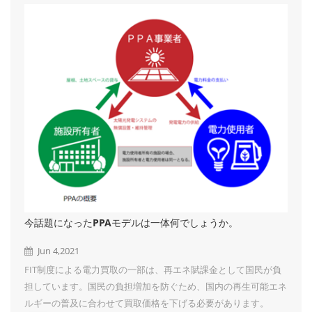
景を楽しみにしています。 弊社は、太陽光発電架台開発、設
計、生産、及び販売の専門メーカです。 営農型架台、地上野立
て架台、カーポート架台、屋根架台、ポリカーハウス、フェン
ス、防草シートなどを取り扱っております...
今話題になったPPAモデルは一体何でしょうか。
Jun 4,2021
FIT制度による電力買取の一部は、再エネ賦課金として国民が負
担しています。国民の負担増加を防ぐため、国内の再生可能エネ
ルギーの普及に合わせて買取価格を下げる必要があります。