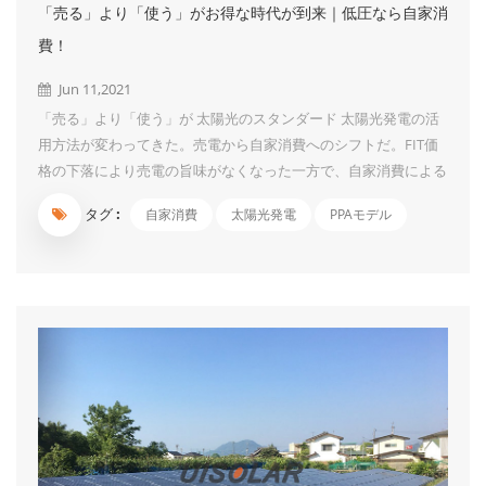
「売る」より「使う」がお得な時代が到来｜低圧なら自家消
費！
Jun 11,2021
「売る」より「使う」が 太陽光のスタンダード 太陽光発電の活
用方法が変わってきた。売電から自家消費へのシフトだ。FIT価
格の下落により売電の旨味がなくなった一方で、自家消費による
電気代削減効果が実感しやすくなってきた。太陽光発電でつくっ
タグ :
自家消費
太陽光発電
PPAモデル
た電気なら料金はかからないので、その分だけ電力会社に払う電
気代を抑えることができる。太陽光発電システムの価格も以前よ
りだいぶ下がったので、浮いた電気代により、早期に投資回収を
行うことが可能となった。「売る」より「使う」がお得な時代が
到来しているのだ。 同時に、近年は地震や台風など自然災害に
よる大規模停電が続発し、非常用電源としての太陽光発電の役割
にも期待が高まっている。自家消費型の太陽光発電システムな
ら、すぐに非常用電源として活用することが可能。自家消費型の
太陽光発電は、所有者にとっても、地域社会にとっても、メリッ
トの大きいシステムというわけだ。 FIT認定...