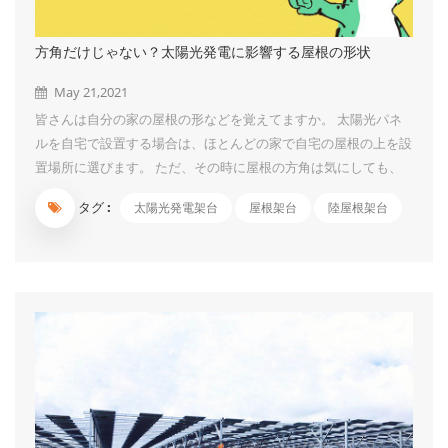
方角だけじゃない？太陽光発電に影響する屋根の形状
May 21,2021
皆さんは自分の家の屋根の形などを覚えてますか。 太陽光パネ
ルを自宅で設置する場合は、ほとんどの家で自宅の屋根の上を設
置場所に選びます。 ただ、その時に屋根の方角は気にしても、
自宅がどんな屋根なのかはあまり気にしない人も多いのではない
タグ :
太陽光発電架台
屋根架台
陸屋根架台
でしょうか。 しかも、家を建てて数年経つと形とかは覚えてな
かったりするよね。 かえるくん 実際、多くのお客様は一括見積
もりの時まで、屋根の形状や素材などについては、あまり意識し
ていませんでした。 屋根は方角以外にも形状も発電に影響する
ことは多く、太陽光発電では大事な要素の1つです。 今回は太陽
光発電に影響する自宅の屋根について紹介していきます。 目次
屋根も太陽光での発電量に影響する？ 発電量に影響する4つのポ
イント 屋根の方角 屋根の面積 屋根の角度 屋根の形状 知ってお
きたい屋根の形状 切妻屋根 寄棟屋根・方形屋根 陸屋根 片流れ屋
根 知っておきたい自宅の屋...