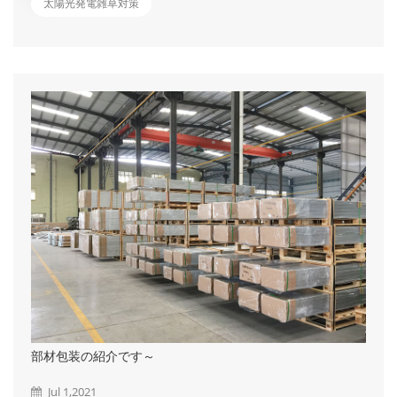
たらなくなってしまうことで、ホットスポットという現象が発生
太陽光発電雑草対策
し発電効率が低下してしまい、最悪の場合は故障してしまう危険
性があります。 また、雑草を放置することで近隣住民の生活
に迷惑をかけたり、クレームに発展することも少なくありませ
ん。さらにセアカゴケグモやヘビ、スズメバチなどの害虫の住処
になってしまう可能性もあり、パネル機器の点検で立ち入った際
に襲われる危険があります。 ではどうやって雑草対策をしたら
いいの？ ①刈払機による草刈 &emsp...
部材包装の紹介です～
Jul 1,2021