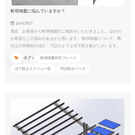
軟弱地盤に悩んでいますか？
Jul 9,2021
最近、お客様から軟弱地盤のご相談をいただきました。 ほかの
お客様もこの悩みがあるかと思います。 軟弱地盤について、弊
社は大羽根杭のほか、下記のような沈下防止板がございます。
1、沈下防止板は、太陽光発電システム等に使用するスクリュー
タグ :
軟弱地盤対応プレート
杭専用部品です。 特に軟弱地盤などの柔らかいところで杭を設
置するには沈み込み防止効果が効きます。 軟弱地盤の天敵で、
沈下防止スクリュー杭
浮沈防止ベース
沈下防止効果抜群です。 2.構造簡易なので、初心者も簡単に取付
られる程、施工便利です。 3.ボルト4セットも設置し、脱出しに
くいです。 4.スクリュー杭+沈下防止板セットで出荷できます。
ちょうど軟弱地盤の案件がございましたら、お気軽にご連絡くだ
さいませ。...