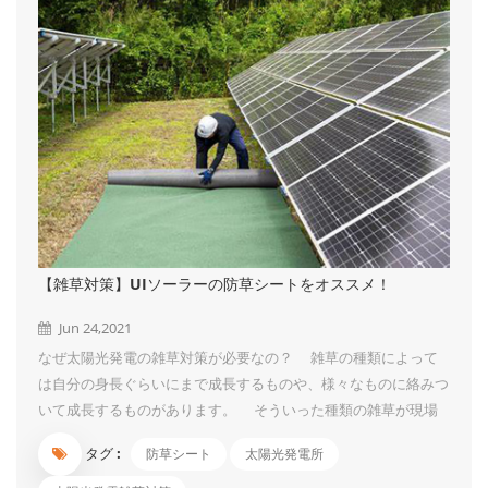
【雑草対策】UIソーラーの防草シートをオススメ！
Jun 24,2021
なぜ太陽光発電の雑草対策が必要なの？ 雑草の種類によって
は自分の身長ぐらいにまで成長するものや、様々なものに絡みつ
いて成長するものがあります。 そういった種類の雑草が現場
に生えていますと、太陽光パネルを覆いつくして影を作ってしま
タグ :
防草シート
太陽光発電所
います。 そうなってしまうと、パネルの一部分に太陽光が当