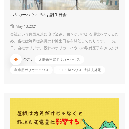
ポリカーハウスでのお誕生日会
May 13,2021
会社という集団家族に溶け込み、働きがいのある環境をづくるた
め、当社は毎月従業員のお誕生日会を開催しております。 先
日、自社オリジナル設計のポリカーハウスの取付完了をきっかけ
に、ポリカーハウス内を風船、リボンなどで飾り付けて、ここで
タグ :
太陽光発電ポリカーハウス
お誕生日会を開きました。 会社全員を集めて、当月誕生日の
方にお祝いをします。「みんなが集まっていることは奇跡であ
農業用ポリカーハウス
アルミ製ハウス+太陽光発電
り、みんながそれぞれ主役である。」ということを改めて認識す
る機会にできることが「誕生日お祝い」のメリットと思います。
お花の飾りもあって、ケーキ、果物、ジュース、ピザなど美味
しいものを食べながら、同僚たちと話しあったり、とても幸せを
感じています。私の一番すぎなものは酸っぱくて甘いマンゴー・
パッションフルーツで～す。今回はパネルイメージ付きのケーキ
も登場しましたよ！ケーキは美味しかったですが、その青色が歯
につくのはちょっ...