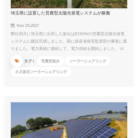
埼玉県に設置した営農型太陽光発電システムが稼働
Nov 25,2021
弊社四月に埼玉県に出荷した架台は約3MWの営農型太陽光発電
システムに建設完成しました。既に経産省保安監督部の審査に通
りました。電力系統に接続して、電力供給を開始しました。 UI
ソーラーは経済産業省への事業計画認定申請など技術面のサーポ
タグ :
営農型架台
ソーラーシェアリング
ートを提供する経験があります。 さざ波式ソーラーシェアリン
グ架台はアレイ面の傾斜角と離隔距離を選定し遮光率を農産物に
さざ波式ソーラーシェアリング
適用するように調整できます。農業の収入を維持しながら、太陽
光発電の売電収入も得ることができるというので理想的なソリュ
ーションとなります。 営農型太陽光発電システムにご参入の興
味がございましたら、是非ご気軽にご相談ください。...