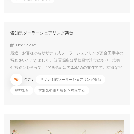
のような素材を用いればよいですか。また、第三者が入れないよ
うにするためには、柵塀の高さや発電設備との距離はどうしたら
よいですか。 ANS： 柵塀の素材は、ロープ等の簡易なものでは
なく、フェンスや有刺鉄線等、第三者が容易に取り除くことがで
愛知県ソーラーシェアリング架台
きないものを使用してください。また、第三者が容易に乗り越え
られたり、柵塀の外部から発電設備に容易に触られたりしない高
Dec 17,2021
さ・距離で設置してください。 質問２：フェンスの設置が免除
最近、お客様からサザナミ式ソーラーシェアリング架台工事中の
される場合について 柵塀を設...
写真をいただきました。 設置場所は愛知県常滑市にあり、塩害
仕様架台を使って、4区画合計出力2.5MWの案件です。立派な写
真ですね。 このソーラーシェアリング架台は弊社の大人気製
タグ :
サザナミ式ソーラーシェアリング架台
品で、価格が適切の上に、お客様のご要望によって、多様な提案
をすることができます。 1、上からパネルを固定するだけではな
農型架台
太陽光発電と農業を両立する
く、パネル裏側からも固定できます。 2、最大スパン6mまで対
応可能なので、大型機械の進出ができ、農作業が楽にでき、又、
大規模農業経営に相応しい設計ともなる。 3、平坦な農地だけで
なく、傾斜な山林にも農業架台が設計でき、土地を有効活用がで
きる。 4、営農型架台は太陽光発電と農業を両立することが可能
な架台です。 ご検討中の案件がございましたら、ぜひご連絡く