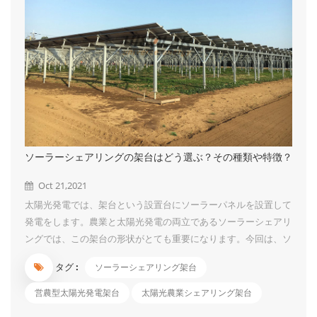
ソーラーシェアリングの架台はどう選ぶ？その種類や特徴？
Oct 21,2021
太陽光発電では、架台という設置台にソーラーパネルを設置して
発電をします。農業と太陽光発電の両立であるソーラーシェアリ
ングでは、この架台の形状がとても重要になります。今回は、ソ
ーラーシェアリングで主に採用される架台の種類やその特徴につ
タグ :
ソーラーシェアリング架台
いて解説します。 ソーラーシェアリングの架台は主に2種類 ☞
藤棚式ソーラーシェアリング架台 架台を藤棚のように組み、そ
営農型太陽光発電架台
太陽光農業シェアリング架台
の上にソーラーパネルを間隔を空けて配置します。パネルの隙間