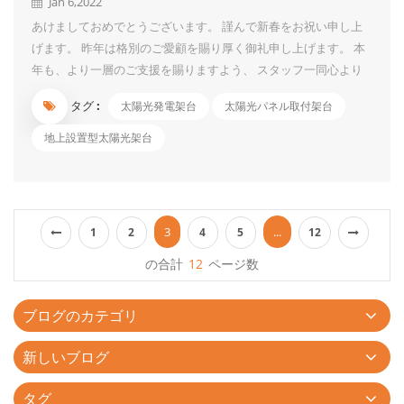
Jan 6,2022
あけましておめでとうございます。 謹んで新春をお祝い申し上
げます。 昨年は格別のご愛顧を賜り厚く御礼申し上げます。 本
年も、より一層のご支援を賜りますよう、 スタッフ一同心より
お願い申し上げます。 UIソーラーは1月4日営業再開しました。
タグ :
太陽光発電架台
太陽光パネル取付架台
太陽光発電架台に関すること是非お気軽にお問い合わせくださ
い。 皆様のご健勝と貴社の益々のご発展を心よりお祈りいたし
地上設置型太陽光架台
ます。 本年もどうぞ宜しくお願い申し上げます。 令和四年 元
旦 ...
3
...
1
2
4
5
12
の合計
12
ページ数
ブログのカテゴリ
新しいブログ
タグ