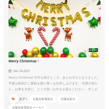
ださいませ。...
Merry Christmas！
Dec 24,2021
Merry Christmas! 今年も残すところ、あとわずかとなりました。
平素は格別のご愛顧を賜り厚くお礼申し上げます。 向寒の折か
ら、お体を大切に、どうぞ良いお年をお迎えください。 忙しか
ったりいろいろ大変でしたが、UISOLAR皆さんと一緒にクリスマ
タグ :
太陽光発電架台
太陽光架台
スパーティーができて、楽しく乗り越えることができました。
また一緒に頑張りましょう！ 来年も、皆様にご満足頂ける製品
太陽光発電架台メーカー