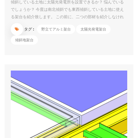
傾斜している土地に太陽光発電所を設置できるか？ 悩んでいる
でしょうか？ 今度は南北傾斜でも東西傾斜している土地に使え
る架台を紹介致します。 この前に、二つの部材を紹介しなけれ
ばなりません。この部材を野立て架台に入れて、デコボコの土地
タグ :
野立てアルミ架台
太陽光発電架台
にすぐ活用できます。 南北傾斜 架台を設計する際に、おおよそ
の傾斜角度で設計します。 その上に、調整できるスクリュー杭
傾斜地架台
を使って、傾斜角度が変更でも、フランジ面の高さを調整して対
応できるようになります。 東西傾斜 南北傾斜のように設計しま
す。半円ような東西傾斜金具を回して角度を調整できます。 複
雑な構造ではないでしょう。 傾斜ソーラーマウント、ソーラー
パワーマウント、傾斜グラウンドマウントにご興味がおありでし
たら、お気軽にお問い合わせください。...