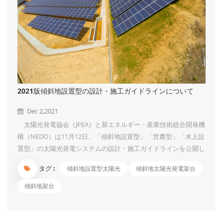
2021版傾斜地設置型の設計・施工ガイドラインについて
Dec 2,2021
太陽光発電協会（JPEA）と新エネルギー・産業技術総合開発機
構（NEDO）は11月12日、「傾斜地設置型」「営農型」「水上設
置型」の太陽光発電システムの設計・施工ガイドラインを公開し
ました。弊社の技術者はこれらの設計ガイドラインをちゃんと読
タグ :
傾斜地設置型太陽光
傾斜地太陽光発電架台
み、架台設計に関する基準を把握しました。 「傾斜地設置型
太陽光発電システムの設計施工ガイドライン2021版」につい
傾斜地架台
て、弊社が気になっている点をご説明させていただきます。
JIS2017及びもっと前のガイドラインには「傾斜地は風荷重の計
算に影響がある」と一言だけ指摘しましたが、具体的にどのよう