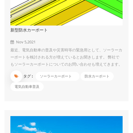
新型防水カーポート
Nov 5,2021
最近、電気自動車の普及や災害時等の緊急用として、ソーラーカ
ーポートを検討される方が増えているとお聞きします。 弊社で
もソーラーカーポートについてのお問い合わせも増えてきます。
そして、両面発電パネルを使うカーポート案件が増えています。
タグ :
ソーラーカーポート
防水カーポート
従来は折半屋根防水ですが、裏面の発電効率もできるだけ影響が
ないように、弊社は排水レールの案も設計できました。ご興味あ
電気自動車普及
る方はぜひUIソーラーまでにご連絡くださいね。...