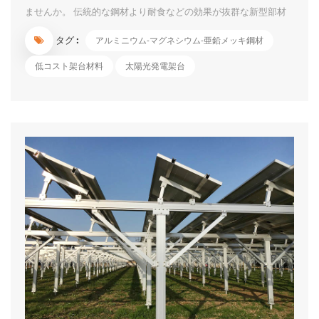
ませんか。 伝統的な鋼材より耐食などの効果が抜群な新型部材
――アルミニウム-マグネシウム-亜鉛メッキ鋼材が人気になって
タグ :
アルミニウム-マグネシウム-亜鉛メッキ鋼材
います。 メリットとして紹介致したいです。 1. 従来の亜鉛メ
ッキ鋼材より耐食性が約10~20倍優れています。 2. 精度が高
低コスト架台材料
太陽光発電架台
く、加工性が良い、更に量産性を向上できます。 3. 工数が少な
いので、コストが低いです。 ご興味になったら、ご相談くださ
いませ。...