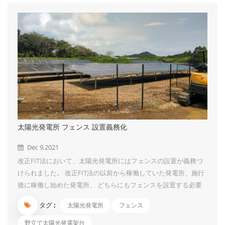
な影響が出るか、詳しく説明しなかったです。JIS2019のガイド
ラインは傾斜地の場合の架台設計要求に対して詳しく補足しまし
た。2021版は単独に傾斜地に対する設計ガイドラインを提出
し、更に標準化にしました。 さて、平坦地より傾斜地の場...
太陽光発電所 フェンス 設置義務化
Dec 9,2021
改正FIT法において、太陽光発電所にはフェンスの設置が義務づ
けられました。 改正FIT法の以前から稼働していた発電所、施行
後に稼働し始めた発電所、 どちらにもフェンスを設置する必要
があります。 資源エネルギー庁の改正FIT法のリンクより、フェ
タグ :
太陽光発電所
フェンス
ンスに関するQ＆Aを抜粋しました。 質問１：フェンスや柵の素
材、フェンスの高さや発電設備との距離について Q：柵塀にはど
野立て太陽光発電架台