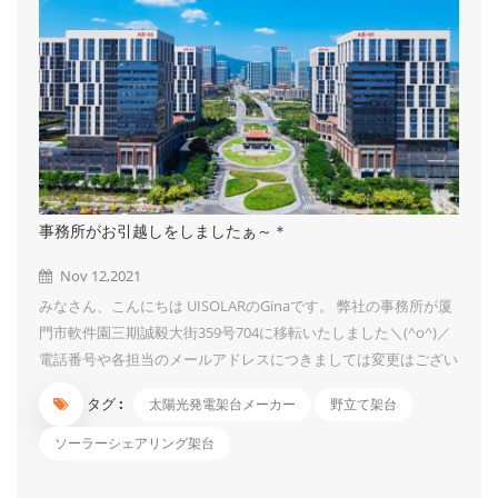
事務所がお引越しをしましたぁ～＊
Nov 12,2021
みなさん、こんにちは UISOLARのGinaです。 弊社の事務所が厦
門市軟件園三期誠毅大街359号704に移転いたしました＼(^o^)／
電話番号や各担当のメールアドレスにつきましては変更はござい
ません。 これまで同様お引立てくださいますようお願い申し上
タグ :
太陽光発電架台メーカー
野立て架台
げます UISOLARは太陽光発電架台の専門メーカーです。 野立て
架台、ソーラーシェア架台などに御興味がございましたら、是非
ソーラーシェアリング架台
ご連絡ください～＊...