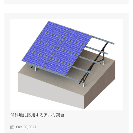
が空いているので地面の作物に均等に日光が当たること、パネル
の下でも十分な作業スペースを確保できることがメリットです。
特徴： ①パネルのレイアウト：1段式 ②透光率：栽培植物の種類
によって、透光率を調整可能、光を好む植物に最適 ③柱ピッ
チ：5ｍまで設計可能、大型農業機械が自由に出入れる ④高さ：
ソーラーシェアリング架台の2.5ｍ～3ｍ ⑤コスト：アレイ式より
少し高い ⑥発電率と...
傾斜地に応用するアルミ架台
Oct 28,2021