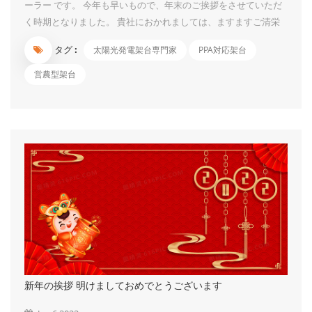
ーラー です。 今年も早いもので、年末のご挨拶をさせていただ
く時期となりました。 貴社におかれましては、ますますご清栄
のこととお慶び申し上げます。 来年も誠心誠意努力していく所
タグ :
太陽光発電架台専門家
PPA対応架台
存ですので、 より一層のご高配を賜りますよう、従業員一同心
よりお願い申し上げます。 なお、弊社の元旦休業期間は下記の
営農型架台
通りです。 年末年始休業期間 2022年1月1日（土）～2022年1月3
日（月） ※上記に頂いたお問い合わせについては、1月 4日
（火）より順次お返事致します。 向寒の折から、お体を大切
に、どうぞ良いお年をお迎えください。 では、来年も本年同様
のご愛顧の程、何卒宜しくお願い致します。 ...
新年の挨拶 明けましておめでとうございます