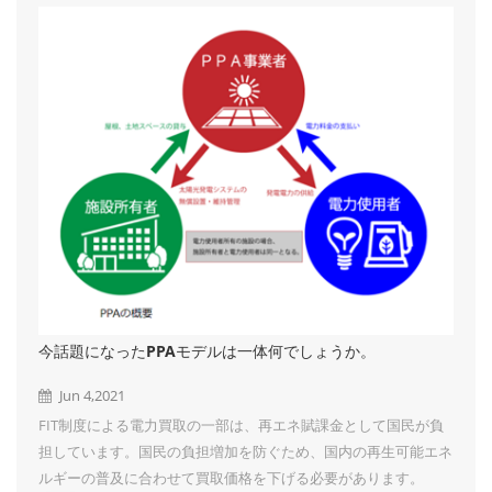
景を楽しみにしています。 弊社は、太陽光発電架台開発、設
計、生産、及び販売の専門メーカです。 営農型架台、地上野立
て架台、カーポート架台、屋根架台、ポリカーハウス、フェン
ス、防草シートなどを取り扱っております...
今話題になったPPAモデルは一体何でしょうか。
Jun 4,2021
FIT制度による電力買取の一部は、再エネ賦課金として国民が負
担しています。国民の負担増加を防ぐため、国内の再生可能エネ
ルギーの普及に合わせて買取価格を下げる必要があります。