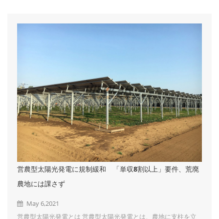
向にあります。その理由として以下の2点が挙げられます。 原子
力発電の停止 再エネ賦課金の上昇 太陽光発電で自社の電気をま
かなう場合は、このような電気代の値上げの影響を受けず、再生
エネルギー発電促進賦課金を支払う必要もないので、電気代を一
定の金額に抑えることも可能です。 ② デマンドコントロールが
できる デマンド値とは「30分...
営農型太陽光発電に規制緩和 「単収8割以上」要件、荒廃
農地には課さず
May 6,2021
営農型太陽光発電とは 営農型太陽光発電とは、農地に支柱を立