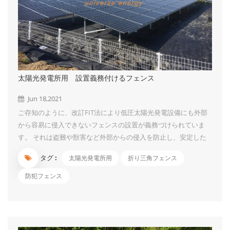
太陽光発電所用 設置義務付けるフェンス
Jun 18,2021
ご存知のように、改訂FIT法により低圧太陽光発電設備にも外部
から容易に侵入できないフェンスの設置が義務づけられていま
す。 それは盗難や獣害など外部からの侵入を防止し、安定した
発電を行うためと侵入した人に、感電などの被害を与えないため
タグ :
太陽光発電所用
折り三角フェンス
です。 今回はUIソーラーの折り三角フェンスをご紹介させてい
ただきたいです。 門扉は用途に合わせて2種類からお選びいただ
防犯フェンス
けます 車両の通行を想定される方におすすめ
人の出入りのみの方におすすめ （10t車まで通行可能です）
製品仕様 色 緑、白い（茶色、黒等の色も対応できますが、最低
注文の限定がある...