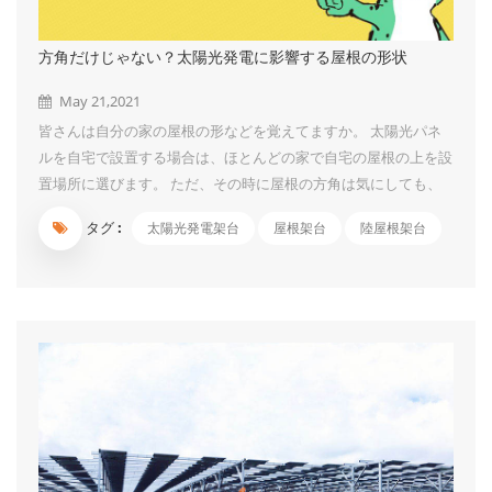
方角だけじゃない？太陽光発電に影響する屋根の形状
May 21,2021
皆さんは自分の家の屋根の形などを覚えてますか。 太陽光パネ
ルを自宅で設置する場合は、ほとんどの家で自宅の屋根の上を設
置場所に選びます。 ただ、その時に屋根の方角は気にしても、
自宅がどんな屋根なのかはあまり気にしない人も多いのではない
タグ :
太陽光発電架台
屋根架台
陸屋根架台
でしょうか。 しかも、家を建てて数年経つと形とかは覚えてな
かったりするよね。 かえるくん 実際、多くのお客様は一括見積
もりの時まで、屋根の形状や素材などについては、あまり意識し
ていませんでした。 屋根は方角以外にも形状も発電に影響する
ことは多く、太陽光発電では大事な要素の1つです。 今回は太陽
光発電に影響する自宅の屋根について紹介していきます。 目次
屋根も太陽光での発電量に影響する？ 発電量に影響する4つのポ
イント 屋根の方角 屋根の面積 屋根の角度 屋根の形状 知ってお
きたい屋根の形状 切妻屋根 寄棟屋根・方形屋根 陸屋根 片流れ屋
根 知っておきたい自宅の屋...