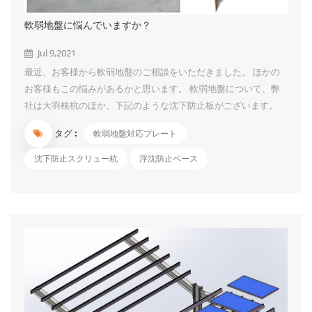
軟弱地盤に悩んでいますか？
Jul 9,2021
最近、お客様から軟弱地盤のご相談をいただきました。 ほかの
お客様もこの悩みがあるかと思います。 軟弱地盤について、弊
社は大羽根杭のほか、下記のような沈下防止板がございます。
1、沈下防止板は、太陽光発電システム等に使用するスクリュー
タグ :
軟弱地盤対応プレート
杭専用部品です。 特に軟弱地盤などの柔らかいところで杭を設
置するには沈み込み防止効果が効きます。 軟弱地盤の天敵で、
沈下防止スクリュー杭
浮沈防止ベース
沈下防止効果抜群です。 2.構造簡易なので、初心者も簡単に取付
られる程、施工便利です。 3.ボルト4セットも設置し、脱出しに
くいです。 4.スクリュー杭+沈下防止板セットで出荷できます。
ちょうど軟弱地盤の案件がございましたら、お気軽にご連絡くだ
さいませ。...