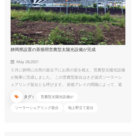
静岡県設置の茶畑用営農型太陽光設備が完成
May 28,2021
５月に静岡に出荷の架台下にお茶の苗を植え、営農型太陽光設備
が無事に完成しました。 この営農型架台はさざ波式ソーラーシ
ェアリング架台とも呼びます。 前後アレイの間隔によって、遮
光率をコントロールする仕組みです。 お茶、米、ブルーベリー
タグ :
営農型太陽光設備が
のような陽性植物には最適です。 今回の架台高さは４ｍ、スパ
ンは４.５ｍ*４.５ｍ、遮光率は５０.４％です。 広くて、摘採機
ソーラーシェアリング架台
地上野立て架台
なども進出しやすいので、作業にとても便利です。 架台は1月着
品で、3月に連系されましたが、お茶の苗が4月到着したので、植
え作業は 今のところに完了しました。 今は、写真のような可愛
いお茶の苗ですが、３年～５年で成園になるそうです。 その風