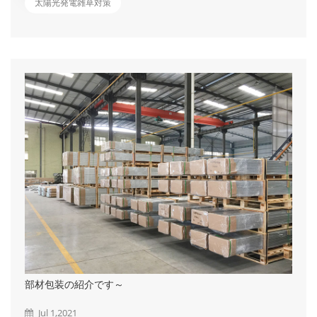
たらなくなってしまうことで、ホットスポットという現象が発生
太陽光発電雑草対策
し発電効率が低下してしまい、最悪の場合は故障してしまう危険
性があります。 また、雑草を放置することで近隣住民の生活
に迷惑をかけたり、クレームに発展することも少なくありませ
ん。さらにセアカゴケグモやヘビ、スズメバチなどの害虫の住処
になってしまう可能性もあり、パネル機器の点検で立ち入った際
に襲われる危険があります。 ではどうやって雑草対策をしたら
いいの？ ①刈払機による草刈 &emsp...
部材包装の紹介です～
Jul 1,2021