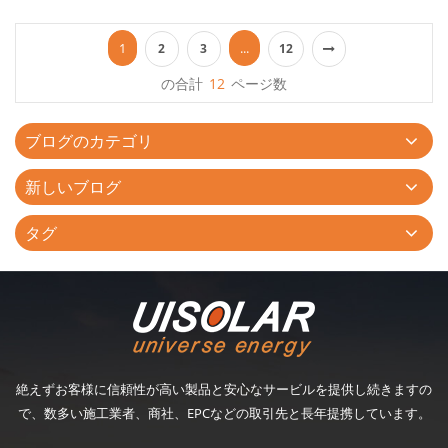
のスチール製のカーポートに御興味がございましたら、いつでも
お問い合わせください。...
1
...
2
3
12
の合計
12
ページ数
ブログのカテゴリ
新しいブログ
タグ
絶えずお客様に信頼性が高い製品と安心なサービルを提供し続きますの
で、数多い施工業者、商社、EPCなどの取引先と長年提携しています。