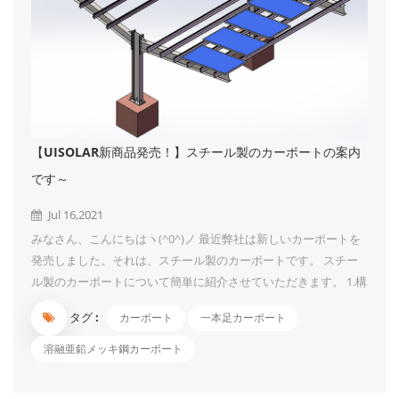
【UISOLAR新商品発売！】スチール製のカーポートの案内
です～
Jul 16,2021
みなさん、こんにちはヽ(^0^)ノ 最近弊社は新しいカーポートを
発売しました。それは、スチール製のカーポートです。 スチー
ル製のカーポートについて簡単に紹介させていただきます。 1.構
造は簡単で、組み立ては非常に便利です。一本支柱なので、初心
タグ :
カーポート
一本足カーポート
者にも楽に駐車できます。 2.最大風速60 m / s、高さはおよそ3 -
4 mまで設計できます。 3.二重カーポート構造は、同じ条件でよ
溶融亜鉛メッキ鋼カーポート
り多くの車をカバーすることができます。 4.材料は炭素鋼で、表
面は溶融亜鉛めっき処理、見ためはオシャレです！ UIソーラー