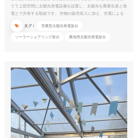
てて上部空間に太陽光発電設備を設置し、太陽光を農業生産と発
電とで共有する取組です。 作物の販売収入に加え、売電による
継続的な収入や発電電力の自家利用等による農業経営の更なる改
タグ :
営農型太陽光発電架台
善が期待できます。 荒廃農地を活用した再エネの導入促進のた
めの規制の見直しについて 農水省は、「2050年カーボンニュー
ソーラーシェアリング架台
農地用太陽光発電架台
トラルに向けて、農山漁村地域において再生可能エネルギーの導
入を積極的に進めるスタンスに立ち、優良農地を確保しつつ、荒
廃農地に再エネ設備を設置しやすくするために農地転用規制など
を見直す」 1）営農型太陽光については、「荒廃農地を再生利用
する場合は、おおむね８割以上の単収を確保する要件は課さず、
農地が適正かつ効率的に利用されているか否かによって判断す
る」とした。加えて、「一時転用期間（10年以内）が満了する
際、営農に支障が生じていない限り、再許可に...