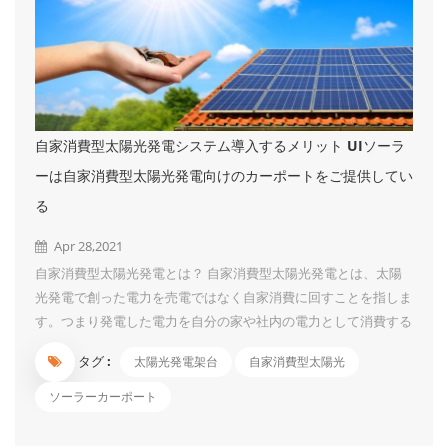
自家消費型太陽光発電システム導入するメリット UIソーラ
ーは自家消費型太陽光発電向けのカーポートをご提供してい
る
Apr 28,2021
自家消費型太陽光発電とは？ 自家消費型太陽光発電とは、太陽
光発電で創った電力を売電ではなく自家消費に回すことを指しま
す。つまり発電した電力を自分の家や社内の電力として消費する
ことです。 なお、システム容量が10kW未満の家庭用太陽光発電
タグ :
太陽光発電架台
自家消費型太陽光
は元から「自家消費＋余剰売電」を行っています。自家消費型太
陽光発電と言われるものは一般的に10kW以上の産業用太陽光発
ソーラーカーポート
電を指す場合が多いでしょう。 自家消費型太陽光発電のメリッ
ト ① 電力値上げの影響を受けない 電気料金は、年々値上がり傾