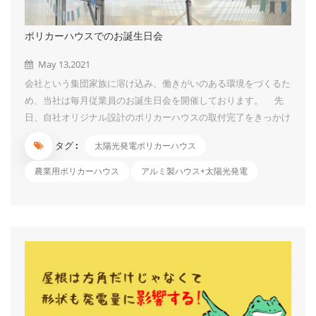
ポリカーハウスでのお誕生日会
May 13,2021
会社という集団家族に溶け込み、働きがいのある環境をづくるた
め、当社は毎月従業員のお誕生日会を開催しております。 先
日、自社オリジナル設計のポリカーハウスの取付完了をきっかけ
に、ポリカーハウス内を風船、リボンなどで飾り付けて、ここで
タグ :
太陽光発電ポリカーハウス
お誕生日会を開きました。 会社全員を集めて、当月誕生日の
方にお祝いをします。「みんなが集まっていることは奇跡であ
農業用ポリカーハウス
アルミ製ハウス+太陽光発電
り、みんながそれぞれ主役である。」ということを改めて認識す
る機会にできることが「誕生日お祝い」のメリットと思います。
お花の飾りもあって、ケーキ、果物、ジュース、ピザなど美味
しいものを食べながら、同僚たちと話しあったり、とても幸せを
感じています。私の一番すぎなものは酸っぱくて甘いマンゴー・
パッションフルーツで～す。今回はパネルイメージ付きのケーキ
も登場しましたよ！ケーキは美味しかったですが、その青色が歯
につくのはちょっ...