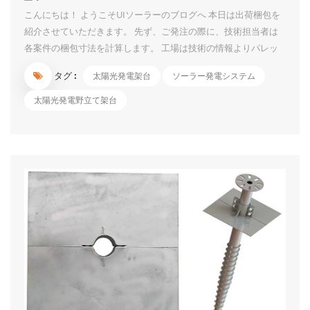
こんにちは！ ようこそUIソーラーのブログへ 本日は出荷梱包を
紹介させていただきます。 先ず、ご発注の際に、技術担当者は
各案件の梱包寸法を計算します。 工場は技術の情報よりパレッ
トの生産、小部品の箱入り、長い部材のパレット積みなどの作業
タグ :
太陽光発電架台
ソーラー発電システム
を行っております。 小部品は紛失しないように箱に入れて、箱
の表面に各部品のITEM NO.と数量を表記しています。箱は壊れ
太陽光発電野立て架台
ないように、上側に保護の木板も付いています。 長い部材は鉄
製のパレットに入れる時に、保護材もカバーしています。 パレ
ットの表面に案件名と各部材の数量のシールも貼っています。数
案件は同時出荷でも混乱しないです。 コンテナの場合、技術者
は事前に積載図を書きます。積載図に従って作業するため、各パ
レットの位置も分かっています。荷下ろしに対して非常に便利で
す。 小部品でも長い部材でも運送中に傷しないようにいろいろ
工夫をしております。 信頼できるよう...