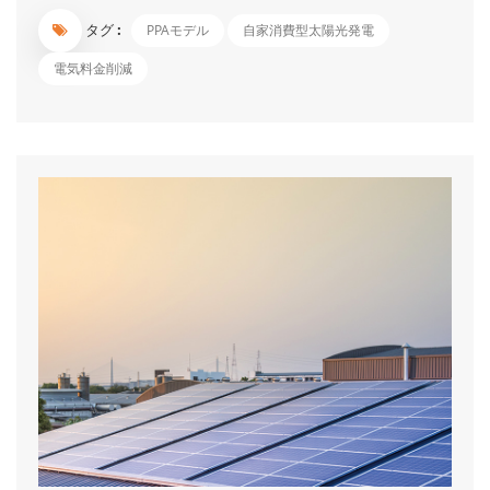
2020年度のFIT改正では小規模太陽光発電事業者の全量売電が撤
タグ :
PPAモデル
自家消費型太陽光発電
廃されたことからも、FITに依存しない再生可能エネルギーの拡
大に移行していることが推察できます。 PPAとは、「Power
電気料金削減
Purchase Agreement(電力販売契約）」の略で、自家消費型太陽
光発電とも言います。 施設所有者が提供する敷地や屋根などの
スペースに太陽光発電設備の所有、管理を行う会社（PPA事業
者）が設置した太陽光発電システムで発電された電力をその施設
の電力使用者へ有償提供する仕組みです。 施設所有者、PPA事業
者、電力使用者それぞれにメリットがあり、企業の再生可能エネ
ルギーの導入促進に向けた切り札として期待されています。電気
を利用者に...