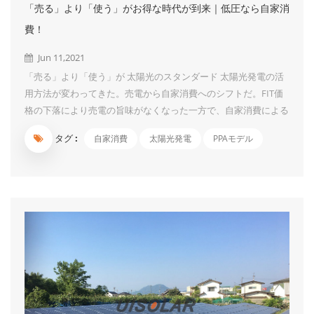
「売る」より「使う」がお得な時代が到来｜低圧なら自家消
費！
Jun 11,2021
「売る」より「使う」が 太陽光のスタンダード 太陽光発電の活
用方法が変わってきた。売電から自家消費へのシフトだ。FIT価
格の下落により売電の旨味がなくなった一方で、自家消費による
電気代削減効果が実感しやすくなってきた。太陽光発電でつくっ
タグ :
自家消費
太陽光発電
PPAモデル
た電気なら料金はかからないので、その分だけ電力会社に払う電
気代を抑えることができる。太陽光発電システムの価格も以前よ
りだいぶ下がったので、浮いた電気代により、早期に投資回収を
行うことが可能となった。「売る」より「使う」がお得な時代が
到来しているのだ。 同時に、近年は地震や台風など自然災害に
よる大規模停電が続発し、非常用電源としての太陽光発電の役割
にも期待が高まっている。自家消費型の太陽光発電システムな
ら、すぐに非常用電源として活用することが可能。自家消費型の
太陽光発電は、所有者にとっても、地域社会にとっても、メリッ
トの大きいシステムというわけだ。 FIT認定...