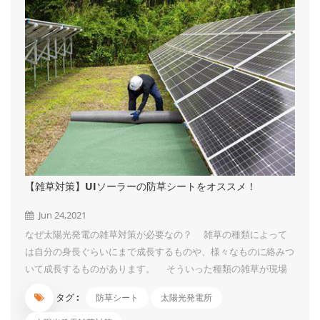
【雑草対策】UIソーラーの防草シートをオススメ！
Jun 24,2021
なぜ太陽光発電の雑草対策が必要なの？ 雑草の種類によって
は自分の身長ぐらいにまで成長するものや、様々なものに絡みつ
いて成長するものがあります。 そういった種類の雑草が現場
に生えていますと、太陽光パネルを覆いつくして影を作ってしま
タグ :
防草シート
太陽光発電所
います。 そうなってしまうと、パネルの一部分に太陽光が当