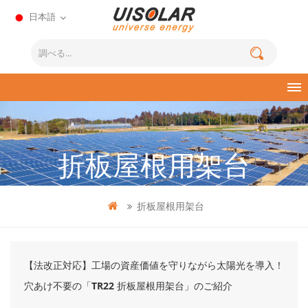
日本語
折板屋根用架台
折板屋根用架台
【法改正対応】工場の資産価値を守りながら太陽光を導入！
穴あけ不要の「TR22 折板屋根用架台」のご紹介