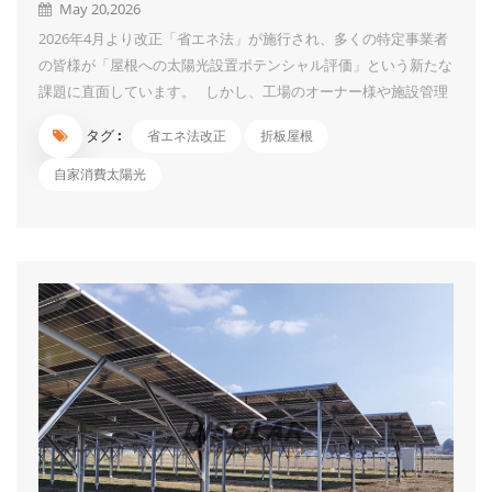
May 20,2026
2026年4月より改正「省エネ法」が施行され、多くの特定事業者
の皆様が「屋根への太陽光設置ポテンシャル評価」という新たな
課題に直面しています。 しかし、工場のオーナー様や施設管理
担当者様から最も多く聞かれる不安は、「屋根に穴をあけること
タグ :
省エネ法改正
折板屋根
による雨漏りリスク」と「屋根の寿命への影響」です。 UIソー
ラーが提供する「TR22 多種類折板屋根用架台（挟み金具）」
自家消費太陽光
は、これらの不安を解消し、2026年の新基準をクリアするため
の決定版ソリューションです。 ■ TR22架台の圧倒的な3つのメ
リット 1. 屋根を破壊しない「挟み込み式」で雨漏りゼロへ TR22
の最大の特長は、屋根のハゼ部分を強力に挟み込んで固定する
「挟み金具」を採用している点です。屋根材に穴をあける必要が
一切ないため、工場の資産価値を損なうことなく、雨漏りのリス
クを最小限に抑えます。 ...