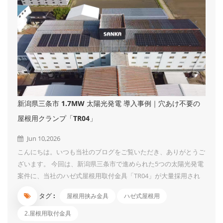
ることが可能です。特に大規模なメガソーラー案件において、予
算内での導入を強力にサポートします。 2. 優れた耐腐食性能
（従来比10～...
新潟県三条市 1.7MW 太陽光発電 導入事例｜穴あけ不要の
屋根用クランプ「TR04」
Jun 10,2026
こんにちは。いつも当社のブログをご覧いただき、ありがとうご
ざいます。 今回は、新潟県三条市で進められた5つの太陽光発電
案件に、当社のハゼ式屋根用取付金具「TR04」が大量採用され
ましたので、施工事例としてご紹介します。 案件の概要 施工場
タグ :
屋根用挟み金具
ハゼ式屋根用
所：新潟県三条市（全5案件） パネル枚数：合計3,676枚 システ
ム容量：合計約1.7MW 三条市のさまざまなハゼ式屋根をもつ建
2.屋根用取付金具