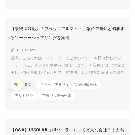
物に、合計1.7MWという大規模な太陽光発電システムが導入さ
れました。このすべての案件で、パネルを屋根にしっかり固定す
るために選ばれたのが、当社の「TR04」です。 なぜ「TR04」が
選ばれたのか 屋根への太陽光パネル設置で、多くの方が気にさ
【景観法対応】「ブラックアルマイト」架台で自然と調和す
れるのが「屋根へのダメージ」と「施工の手間」です。TR04
は、そんな不安を根本から解消するクランプ式の取付金具です。
るソーラーシェアリングを実現
1. 屋根に穴を開けず、防水性を損なわない TR04はハゼ式屋根の
Jul 10,2026
リブを挟...
皆様、こんにちは。UIソーラーでございます。 本日は弊社のソ
ーラーシェアリングの事例をご紹介します。本案件では、地域の
美しい自然景観を守るための「景観法」および景観条例への適合
と、長期的な耐久性を両立させるため、ブラックの陽極酸化処理
タグ :
ブラックアルマイト (黑色阳极氧化
（アルマイト処理）を施したアルミ架台を採用いたしました。
■ 景観法をクリアする「ブラックアルマイト」の選択 山梨県のよ
アルミ架台
営農型太陽光発電
うな景観保護が重視される地域では、設置物が周囲の風景に与え
る視覚的影響が厳しく審査されます。 本プロジェクトでは、行
政との協議に基づき、反射を抑えた低彩度のブラックアルマイト
仕様を導入。一般的なシルバー架台に比べ、周囲の木々や山並み
【Q&A】UISOLAR（UIソーラー）ってどんな会社？｜太陽
に溶け込みやすく、地域の景観ガイドラインを高い水準でクリア