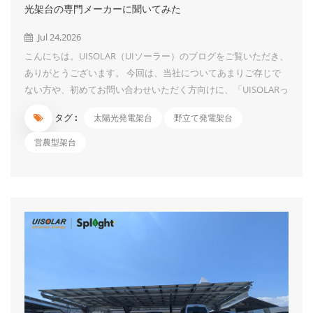
しました。 ■ 陽極酸化処理（アルマイト）ならではのメリット
光架台の専門メーカーに聞いてみた
圧倒的な耐候性： 塗装とは異なり、金属表面に...
Jul 24,2026
こんにちは。UISOLAR（UIソーラー）のブログをご覧いただき、
ありがとうございます。 今回は、当社についてあまりご存じで
ない方や、初めてお問い合わせいただく方向けに、「UISOLARっ
てどんな会社？」 をテーマに、よくある質問をQ&A形式でお答
タグ :
太陽光発電架台
野立て発電架台
えしていきます。 Q1. UISOLARはどんな会社ですか？ A.
UISOLAR（厦门宇投太阳能科技有限公司）は、太陽光発電用架台
営農型架台
の開発・設計・製造・販売を手がけるハイテク企業です。 2007
年に事業を開始し、2010年に会社を設立。以来、12年以上にわ
たり太陽光架台業界に専念しており、これまでに3GW以上の販
売・施工実績を誇ります。 本社は中国・福建省厦门市にあり、
天津・黄驛にも生産拠点を構え、グループ全体で一貫した生産体
制を整えています。 Q2. 主な製品は何ですか？ A. 当社の主力製
品は以下のとおりです。 野立て地上架台 営農型...