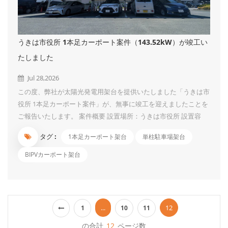
うきは市役所 1本足カーポート案件（143.52kW）が竣工い
たしました
Jul 28,2026
この度、弊社が太陽光発電用架台を提供いたしました「うきは市
役所 1本足カーポート案件」が、無事に竣工を迎えましたことを
ご報告いたします。 案件概要 設置場所：うきは市役所 設置容
量：143.52kW 施工担当：Splight Co., Ltd. 様 構造タイプ：1本足
タグ :
1本足カーポート架台
単柱駐車場架台
タイプカーポート 高い安全性と品質へのこだわり 本案件は、日
本の厳しい建築基準法に基づく建築審査を無事にクリアしており
BIPVカーポート架台
ます。1本足タイプのすっきりとしたデザインでありながら、耐
風圧性能や積雪荷重など、日本の気象条件に耐えうる高い安全性
と耐久性を確保いたしました。 地域社会の脱炭素化への貢献 限
られた敷地スペースを有効活用できる1本足カーポートは、駐車
...
12
1
10
11
場としての利便性を損なうことなく、クリーンな再生可能エネル
の合計
12
ページ数
ギーの創出を可能にします。うきは市役所における本案件の導入