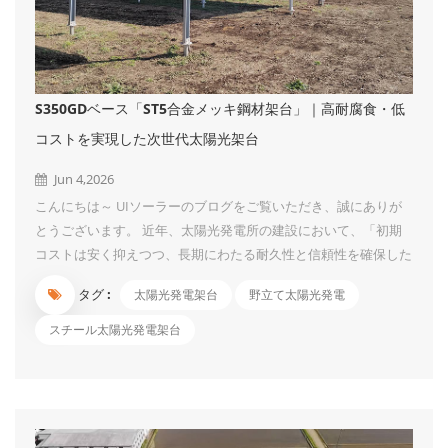
S350GDベース「ST5合金メッキ鋼材架台」｜高耐腐食・低
コストを実現した次世代太陽光架台
Jun 4,2026
こんにちは～ UIソーラーのブログをご覧いただき、誠にありが
とうございます。 近年、太陽光発電所の建設において、「初期
コストは安く抑えつつ、長期にわたる耐久性と信頼性を確保した
い」 というご要望を数多くいただきます。 このたび、当社はこ
タグ :
太陽光発電架台
野立て太陽光発電
れらの課題を解決する新製品、「ST5合金メッキ鋼材架台」を開
発・リリースいたしました。 本製品は、高強度で知られる
スチール太陽光発電架台
「S350GD」鋼材をベースに、最先端のアルミニウム-マグネシウ
ム-亜鉛合金メッキを施した、まさに“強さ”と“腐食しにくさ”を両
立させた架台です。 製品の強み：選ばれる4つの理由 1. 圧倒的な
コストパフォーマンス（従来のアルミ架台より10～30%削減）
従来のアルミ製架台と比較して、材料コストを約10～30%削減す