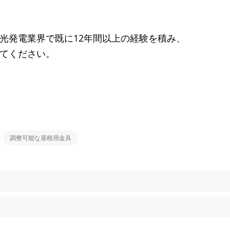
。
12
光発電業界で既に
年間以上の経験を積み、
てください。
調整可能な屋根用金具