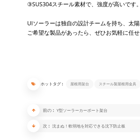
SUS304
③
スチール素材で、強度が高いです
UI
ソーラー
は独自の設計チームを持ち、太陽
ご希望な製品があったら、ぜひお気軽に任せ
ホットタグ :
屋根用架台
スチール製屋根用金具
前の :
Y型ソーラーカーポート架台
次 :
沈まぬ！軟弱地を対応できる沈下防止板