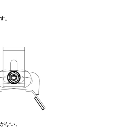
す
。
がない。