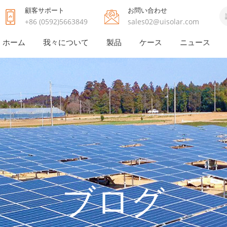
顧客サポート
お問い合わせ
+86 (0592)5663849
sales02@uisolar.com
ホーム
我々について
製品
ケース
ニュース
ブログ