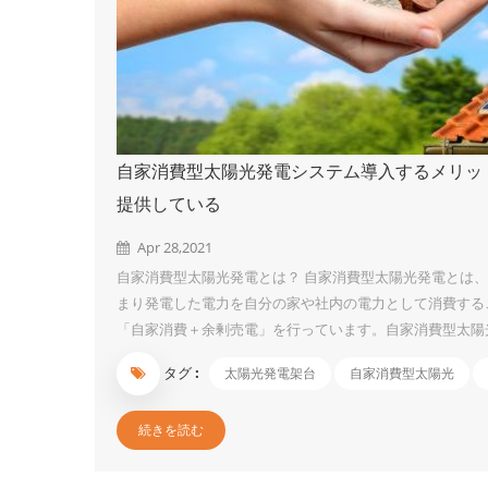
自家消費型太陽光発電システム導入するメリット
提供している
Apr 28,2021
自家消費型太陽光発電とは？ 自家消費型太陽光発電とは
まり発電した電力を自分の家や社内の電力として消費するこ
「自家消費＋余剰売電」を行っています。自家消費型太陽
多いでしょう。 自家消費型太陽光発電のメリット ① 電
タグ :
太陽光発電架台
自家消費型太陽光
由として以下の2点が挙げられます。 原子力発電の停止 
気代の値上げの影響を受けず、再生エネルギー発電促進賦
続きを読む
す。 ② デマンドコントロールができる デマンド値とは「30分