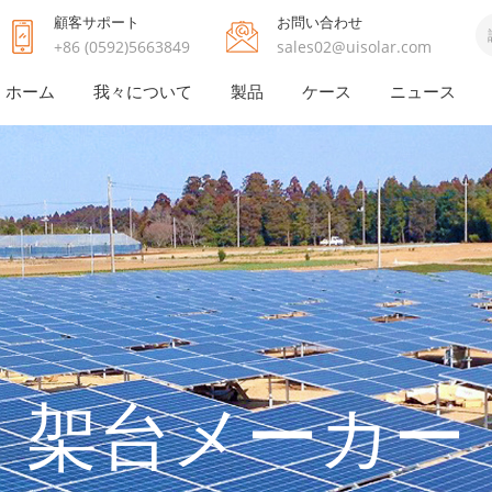
顧客サポート
お問い合わせ
+86 (0592)5663849
sales02@uisolar.com
ホーム
我々について
製品
ケース
ニュース
架台メーカー