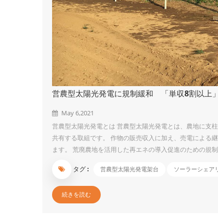
営農型太陽光発電に規制緩和 「単収8割以上
May 6,2021
営農型太陽光発電とは 営農型太陽光発電とは、農地に支
共有する取組です。 作物の販売収入に加え、売電による
ます。 荒廃農地を活用した再エネの導入促進のための規制
山漁村地域において再生可能エネルギーの導入を積極的に
タグ :
営農型太陽光発電架台
ソーラーシェア
置しやすくするために農地転用規制などを見直す」 1）
上の単収を確保する要件は課さず、農地が適正かつ効率的
続きを読む
間（10年以内）が満了する際、営農に支障が生じていない限