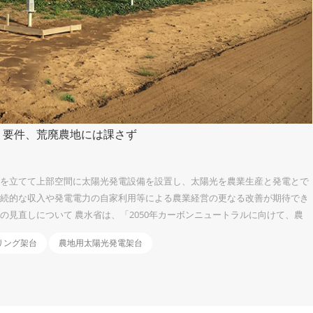
」要件、荒廃農地には課さず
柱を立てて上部空間に太陽光発電設備を設置し、太陽光を農業生産と発電とで
継続的な収入や発電電力の自家利用等による農業経営の更なる改善が期待でき
の見直しについて 農水省は、「2050年カーボンニュートラルに向けて、農
進めるスタンスに立ち、優良農地を確保しつつ、荒廃農地に再エネ設備を設
リング架台
農地用太陽光発電架台
営農型太陽光については、「荒廃農地を再生利用する場合は、おおむね８割以
に利用されているか否かによって判断する」とした。加えて、「一時転用期
り、再許可に...