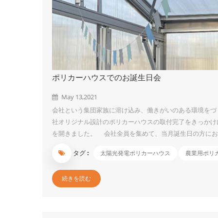
ポリカーハウスでのお誕生日会
May 13,2021
会社という集団家族に溶け込み、働きがいのある環境をづ
社オリジナル設計のポリカーハウスの取付完了をきっかけ
を開きました。 会社全員を集めて、当月誕生日の方にお
れ主役である。」ということを改めて認識する機会にでき
タグ :
太陽光発電ポリカーハウス
農業用ポリ
ケーキ、果物、ジュース、ピザなど美味しいものを食べな
なものは酸っぱくて甘いマンゴー・パッションフルーツで
続きを読む
しかったですが、その青色が歯につくのはちょっ...