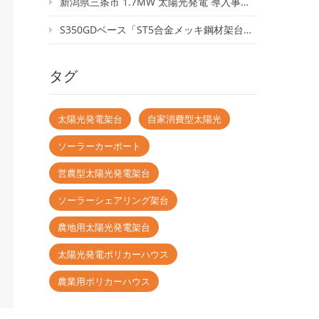
新潟県三条市 1.7MW 太陽光発電 導入事例｜穴あけ不要の屋根用クランプ「TR04」
S350GDベース「ST5合金メッキ鋼材架台」｜高耐腐食・低コストを実現した次世代太陽光架台
タグ
太陽光発電架台
自家消費型太陽光
ソーラーカーポート
営農型太陽光発電架台
ソーラーシェアリング架台
農地用太陽光発電架台
太陽光発電ポリカーハウス
農業用ポリカーハウス