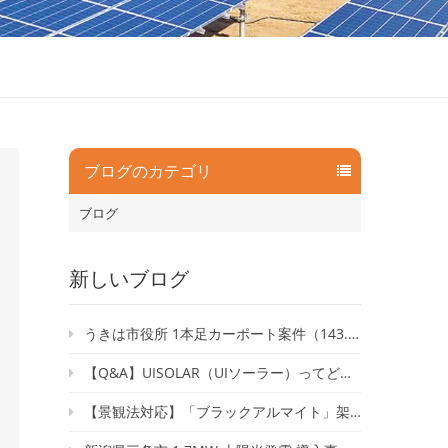
ブログのカテゴリ
ブログ
新しいブログ
うきは市役所 1本足カーポート案件（143.52kW）が竣工いたしました
【Q&A】UISOLAR（UIソーラー）ってどんな会社？｜太陽光架台の専門メーカーに聞いてみた
【景観法対応】「ブラックアルマイト」架台で自然と調和するソーラーシェアリングを実現