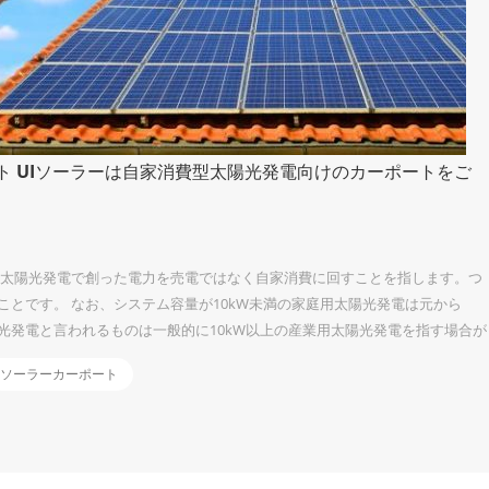
 UIソーラーは自家消費型太陽光発電向けのカーポートをご
、太陽光発電で創った電力を売電ではなく自家消費に回すことを指します。つ
とです。 なお、システム容量が10kW未満の家庭用太陽光発電は元から
光発電と言われるものは一般的に10kW以上の産業用太陽光発電を指す場合が
力値上げの影響を受けない 電気料金は、年々値上がり傾向にあります。その理
ソーラーカーポート
再エネ賦課金の上昇 太陽光発電で自社の電気をまかなう場合は、このような電
課金を支払う必要もないので、電気代を一定の金額に抑えることも可能で
...