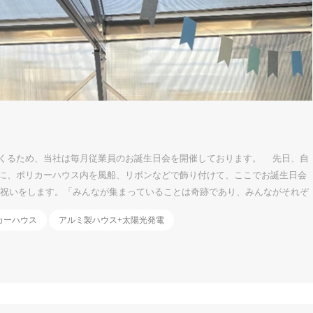
くるため、当社は毎月従業員のお誕生日会を開催しております。 先日、自
に、ポリカーハウス内を風船、リボンなどで飾り付けて、ここでお誕生日会
祝いをします。「みんなが集まっていることは奇跡であり、みんながそれぞ
ることが「誕生日お祝い」のメリットと思います。 お花の飾りもあって、
カーハウス
アルミ製ハウス+太陽光発電
がら、同僚たちと話しあったり、とても幸せを感じています。私の一番すぎ
～す。今回はパネルイメージ付きのケーキも登場しましたよ！ケーキは美味