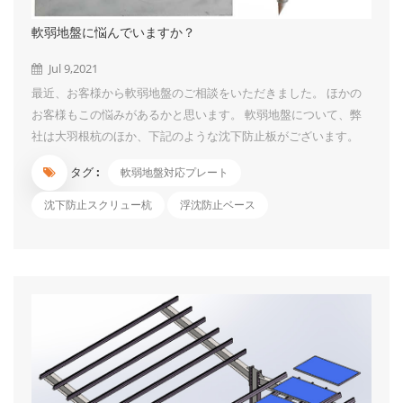
軟弱地盤に悩んでいますか？
Jul 9,2021
最近、お客様から軟弱地盤のご相談をいただきました。 ほかの
お客様もこの悩みがあるかと思います。 軟弱地盤について、弊
社は大羽根杭のほか、下記のような沈下防止板がございます。
1、沈下防止板は、太陽光発電システム等に使用するスクリュー
タグ :
軟弱地盤対応プレート
杭専用部品です。 特に軟弱地盤などの柔らかいところで杭を設
置するには沈み込み防止効果が効きます。 軟弱地盤の天敵で、
沈下防止スクリュー杭
浮沈防止ベース
沈下防止効果抜群です。 2.構造簡易なので、初心者も簡単に取付
られる程、施工便利です。 3.ボルト4セットも設置し、脱出しに
くいです。 4.スクリュー杭+沈下防止板セットで出荷できます。
ちょうど軟弱地盤の案件がございましたら、お気軽にご連絡くだ
さいませ。...