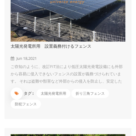
太陽光発電所用 設置義務付けるフェンス
Jun 18,2021
ご存知のように、改訂FIT法により低圧太陽光発電設備にも外部
から容易に侵入できないフェンスの設置が義務づけられていま
す。 それは盗難や獣害など外部からの侵入を防止し、安定した
発電を行うためと侵入した人に、感電などの被害を与えないため
タグ :
太陽光発電所用
折り三角フェンス
です。 今回はUIソーラーの折り三角フェンスをご紹介させてい
ただきたいです。 門扉は用途に合わせて2種類からお選びいただ
防犯フェンス
けます 車両の通行を想定される方におすすめ
人の出入りのみの方におすすめ （10t車まで通行可能です）
製品仕様 色 緑、白い（茶色、黒等の色も対応できますが、最低
注文の限定がある...