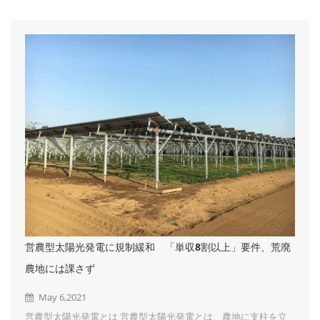
向にあります。その理由として以下の2点が挙げられます。 原子
力発電の停止 再エネ賦課金の上昇 太陽光発電で自社の電気をま
かなう場合は、このような電気代の値上げの影響を受けず、再生
エネルギー発電促進賦課金を支払う必要もないので、電気代を一
定の金額に抑えることも可能です。 ② デマンドコントロールが
できる デマンド値とは「30分...
営農型太陽光発電に規制緩和 「単収8割以上」要件、荒廃
農地には課さず
May 6,2021
営農型太陽光発電とは 営農型太陽光発電とは、農地に支柱を立