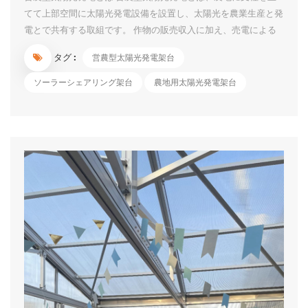
てて上部空間に太陽光発電設備を設置し、太陽光を農業生産と発
電とで共有する取組です。 作物の販売収入に加え、売電による
継続的な収入や発電電力の自家利用等による農業経営の更なる改
タグ :
営農型太陽光発電架台
善が期待できます。 荒廃農地を活用した再エネの導入促進のた
めの規制の見直しについて 農水省は、「2050年カーボンニュー
ソーラーシェアリング架台
農地用太陽光発電架台
トラルに向けて、農山漁村地域において再生可能エネルギーの導
入を積極的に進めるスタンスに立ち、優良農地を確保しつつ、荒
廃農地に再エネ設備を設置しやすくするために農地転用規制など
を見直す」 1）営農型太陽光については、「荒廃農地を再生利用
する場合は、おおむね８割以上の単収を確保する要件は課さず、
農地が適正かつ効率的に利用されているか否かによって判断す
る」とした。加えて、「一時転用期間（10年以内）が満了する
際、営農に支障が生じていない限り、再許可に...