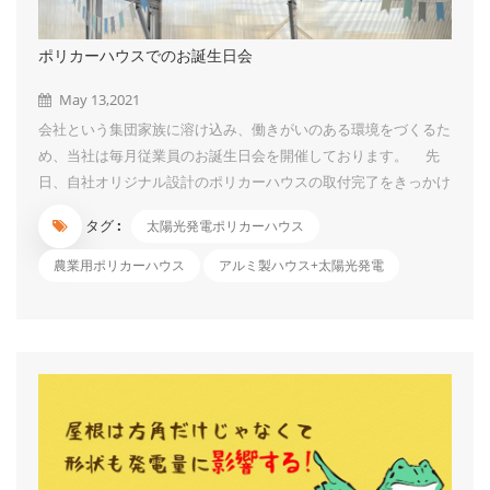
ポリカーハウスでのお誕生日会
May 13,2021
会社という集団家族に溶け込み、働きがいのある環境をづくるた
め、当社は毎月従業員のお誕生日会を開催しております。 先
日、自社オリジナル設計のポリカーハウスの取付完了をきっかけ
に、ポリカーハウス内を風船、リボンなどで飾り付けて、ここで
タグ :
太陽光発電ポリカーハウス
お誕生日会を開きました。 会社全員を集めて、当月誕生日の
方にお祝いをします。「みんなが集まっていることは奇跡であ
農業用ポリカーハウス
アルミ製ハウス+太陽光発電
り、みんながそれぞれ主役である。」ということを改めて認識す
る機会にできることが「誕生日お祝い」のメリットと思います。
お花の飾りもあって、ケーキ、果物、ジュース、ピザなど美味
しいものを食べながら、同僚たちと話しあったり、とても幸せを
感じています。私の一番すぎなものは酸っぱくて甘いマンゴー・
パッションフルーツで～す。今回はパネルイメージ付きのケーキ
も登場しましたよ！ケーキは美味しかったですが、その青色が歯
につくのはちょっ...