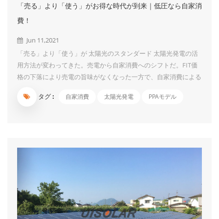
「売る」より「使う」がお得な時代が到来｜低圧なら自家消
費！
Jun 11,2021
「売る」より「使う」が 太陽光のスタンダード 太陽光発電の活
用方法が変わってきた。売電から自家消費へのシフトだ。FIT価
格の下落により売電の旨味がなくなった一方で、自家消費による
電気代削減効果が実感しやすくなってきた。太陽光発電でつくっ
タグ :
自家消費
太陽光発電
PPAモデル
た電気なら料金はかからないので、その分だけ電力会社に払う電
気代を抑えることができる。太陽光発電システムの価格も以前よ
りだいぶ下がったので、浮いた電気代により、早期に投資回収を
行うことが可能となった。「売る」より「使う」がお得な時代が
到来しているのだ。 同時に、近年は地震や台風など自然災害に
よる大規模停電が続発し、非常用電源としての太陽光発電の役割
にも期待が高まっている。自家消費型の太陽光発電システムな
ら、すぐに非常用電源として活用することが可能。自家消費型の
太陽光発電は、所有者にとっても、地域社会にとっても、メリッ
トの大きいシステムというわけだ。 FIT認定...