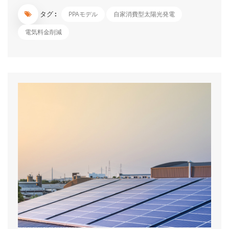
2020年度のFIT改正では小規模太陽光発電事業者の全量売電が撤
タグ :
PPAモデル
自家消費型太陽光発電
廃されたことからも、FITに依存しない再生可能エネルギーの拡
大に移行していることが推察できます。 PPAとは、「Power
電気料金削減
Purchase Agreement(電力販売契約）」の略で、自家消費型太陽
光発電とも言います。 施設所有者が提供する敷地や屋根などの
スペースに太陽光発電設備の所有、管理を行う会社（PPA事業
者）が設置した太陽光発電システムで発電された電力をその施設
の電力使用者へ有償提供する仕組みです。 施設所有者、PPA事業
者、電力使用者それぞれにメリットがあり、企業の再生可能エネ
ルギーの導入促進に向けた切り札として期待されています。電気
を利用者に...