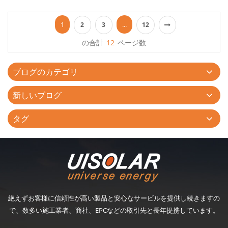
のスチール製のカーポートに御興味がございましたら、いつでも
お問い合わせください。...
1
...
2
3
12
の合計
12
ページ数
ブログのカテゴリ
新しいブログ
タグ
絶えずお客様に信頼性が高い製品と安心なサービルを提供し続きますの
で、数多い施工業者、商社、EPCなどの取引先と長年提携しています。