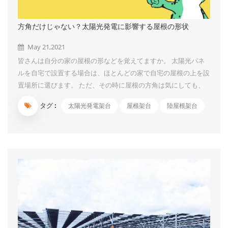
方角だけじゃない？太陽光発電に影響する屋根の形状
May 21,2021
皆さんは自分の家の屋根の形などを覚えてますか。 太陽光パネ
ルを自宅で設置する場合は、ほとんどの家で自宅の屋根の上を設
置場所に選びます。 ただ、その時に屋根の方角は気にしても、
自宅がどんな屋根なのかはあまり気にしない人も多いのではない
タグ :
太陽光発電架台
屋根架台
陸屋根架台
でしょうか。 しかも、家を建てて数年経つと形とかは覚えてな
かったりするよね。 かえるくん 実際、多くのお客様は一括見積
もりの時まで、屋根の形状や素材などについては、あまり意識し
ていませんでした。 屋根は方角以外にも形状も発電に影響する
ことは多く、太陽光発電では大事な要素の1つです。 今回は太陽
光発電に影響する自宅の屋根について紹介していきます。 目次
屋根も太陽光での発電量に影響する？ 発電量に影響する4つのポ
イント 屋根の方角 屋根の面積 屋根の角度 屋根の形状 知ってお
きたい屋根の形状 切妻屋根 寄棟屋根・方形屋根 陸屋根 片流れ屋
根 知っておきたい自宅の屋...