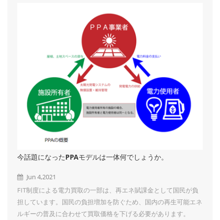
景を楽しみにしています。 弊社は、太陽光発電架台開発、設
計、生産、及び販売の専門メーカです。 営農型架台、地上野立
て架台、カーポート架台、屋根架台、ポリカーハウス、フェン
ス、防草シートなどを取り扱っております...
今話題になったPPAモデルは一体何でしょうか。
Jun 4,2021
FIT制度による電力買取の一部は、再エネ賦課金として国民が負
担しています。国民の負担増加を防ぐため、国内の再生可能エネ
ルギーの普及に合わせて買取価格を下げる必要があります。