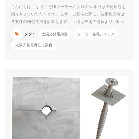
こんにちは！ ようこそUIソーラーのブログへ 本日は出荷梱包を
紹介させていただきます。 先ず、ご発注の際に、技術担当者は
各案件の梱包寸法を計算します。 工場は技術の情報よりパレッ
トの生産、小部品の箱入り、長い部材のパレット積みなどの作業
タグ :
太陽光発電架台
ソーラー発電システム
を行っております。 小部品は紛失しないように箱に入れて、箱
の表面に各部品のITEM NO.と数量を表記しています。箱は壊れ
太陽光発電野立て架台
ないように、上側に保護の木板も付いています。 長い部材は鉄
製のパレットに入れる時に、保護材もカバーしています。 パレ
ットの表面に案件名と各部材の数量のシールも貼っています。数
案件は同時出荷でも混乱しないです。 コンテナの場合、技術者
は事前に積載図を書きます。積載図に従って作業するため、各パ
レットの位置も分かっています。荷下ろしに対して非常に便利で
す。 小部品でも長い部材でも運送中に傷しないようにいろいろ
工夫をしております。 信頼できるよう...