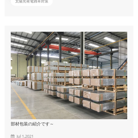
たらなくなってしまうことで、ホットスポットという現象が発生
太陽光発電雑草対策
し発電効率が低下してしまい、最悪の場合は故障してしまう危険
性があります。 また、雑草を放置することで近隣住民の生活
に迷惑をかけたり、クレームに発展することも少なくありませ
ん。さらにセアカゴケグモやヘビ、スズメバチなどの害虫の住処
になってしまう可能性もあり、パネル機器の点検で立ち入った際
に襲われる危険があります。 ではどうやって雑草対策をしたら
いいの？ ①刈払機による草刈 &emsp...
部材包装の紹介です～
Jul 1,2021