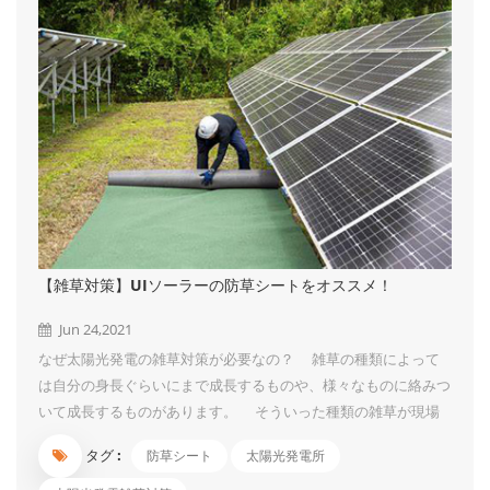
【雑草対策】UIソーラーの防草シートをオススメ！
Jun 24,2021
なぜ太陽光発電の雑草対策が必要なの？ 雑草の種類によって
は自分の身長ぐらいにまで成長するものや、様々なものに絡みつ
いて成長するものがあります。 そういった種類の雑草が現場
に生えていますと、太陽光パネルを覆いつくして影を作ってしま
タグ :
防草シート
太陽光発電所
います。 そうなってしまうと、パネルの一部分に太陽光が当