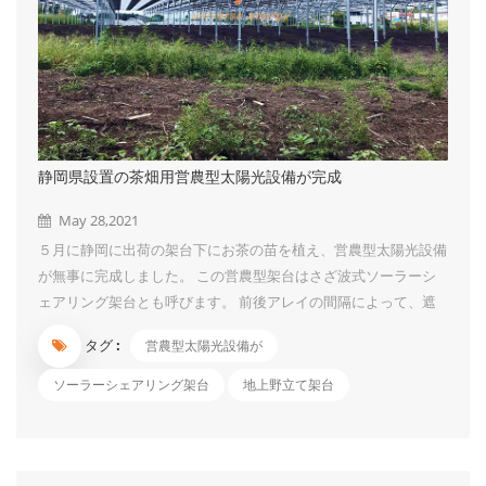
静岡県設置の茶畑用営農型太陽光設備が完成
May 28,2021
５月に静岡に出荷の架台下にお茶の苗を植え、営農型太陽光設備
が無事に完成しました。 この営農型架台はさざ波式ソーラーシ
ェアリング架台とも呼びます。 前後アレイの間隔によって、遮
光率をコントロールする仕組みです。 お茶、米、ブルーベリー
タグ :
営農型太陽光設備が
のような陽性植物には最適です。 今回の架台高さは４ｍ、スパ
ンは４.５ｍ*４.５ｍ、遮光率は５０.４％です。 広くて、摘採機
ソーラーシェアリング架台
地上野立て架台
なども進出しやすいので、作業にとても便利です。 架台は1月着
品で、3月に連系されましたが、お茶の苗が4月到着したので、植
え作業は 今のところに完了しました。 今は、写真のような可愛
いお茶の苗ですが、３年～５年で成園になるそうです。 その風