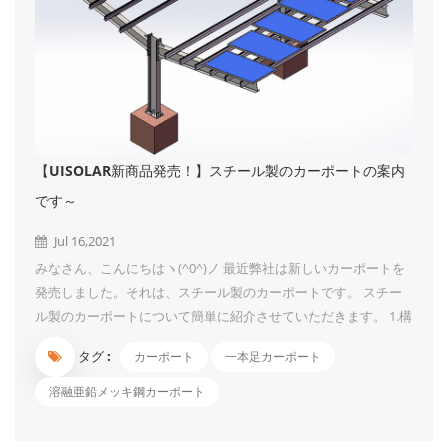
【UISOLAR新商品発売！】スチール製のカーポートの案内
です～
Jul 16,2021
みなさん、こんにちはヽ(^0^)ノ 最近弊社は新しいカーポートを
発売しました。それは、スチール製のカーポートです。 スチー
ル製のカーポートについて簡単に紹介させていただきます。 1.構
造は簡単で、組み立ては非常に便利です。一本支柱なので、初心
タグ :
カーポート
一本足カーポート
者にも楽に駐車できます。 2.最大風速60 m / s、高さはおよそ3 -
4 mまで設計できます。 3.二重カーポート構造は、同じ条件でよ
溶融亜鉛メッキ鋼カーポート
り多くの車をカバーすることができます。 4.材料は炭素鋼で、表
面は溶融亜鉛めっき処理、見ためはオシャレです！ UIソーラー