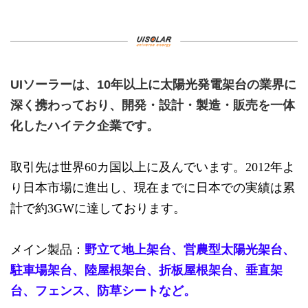
UIソーラーは、10年以上に太陽光発電架台の業界に
深く携わっており、開発・設計・製造・販売を一体
化したハイテク企業です。
取引先は世界60カ国以上に及んでいます。2012年よ
り日本市場に進出し、現在までに日本での実績は累
計で約3GWに達しております。
メイン製品：
野立て地上架台
、
営農型太陽光架台
、
駐車場架台
、
陸屋根架台
、
折板屋根架台
、
垂直架
台
、
フェンス
、
防草シートなど
。