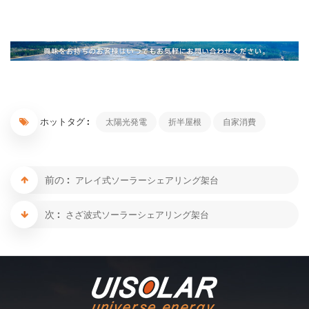
ホットタグ :
太陽光発電
折半屋根
自家消費
前の :
アレイ式ソーラーシェアリング架台
次 :
さざ波式ソーラーシェアリング架台