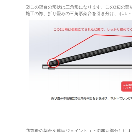
②この架台の形状は三角形になります。この3辺の部
施工の際、折り畳みの三角形架台を引き分け、ボルト
③前後の架台を連結ジョイント（
下図
赤丸部分）によ