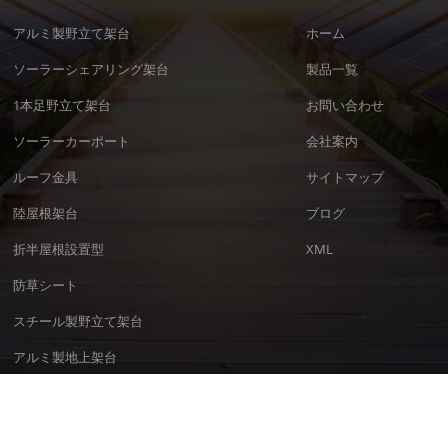
アルミ製野立て架台
ホーム
ソーラーシェアリング架台
製品一覧
1本足野立て架台
お問い合わせ
ソーラーカーポート
会社案内
ルーフ金具
サイトマップ
陸屋根架台
ブログ
折半屋根設置型
XML
防草シート
スチール製野立て架台
アルミ製地上架台
厦門宇投太陽能科技有限公司（UIソーラー) 全著作権所有. 搭載
dyyseo.com
|
ブ