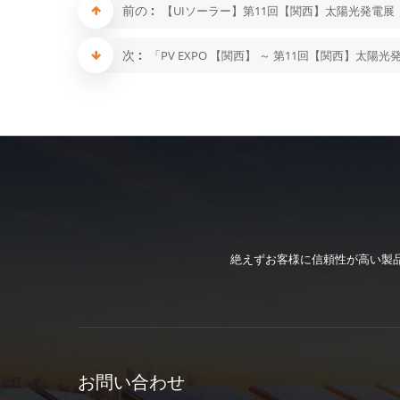
前の :
【UIソーラー】第11回【関西】太陽光発電展 PV
次 :
「PV EXPO 【関西】 ～ 第11回【関西】太
絶えずお客様に信頼性が高い製
お問い合わせ