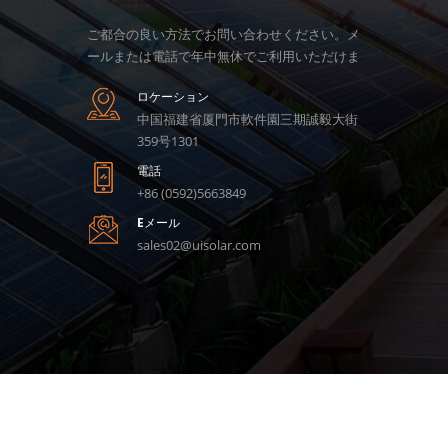
ご都合の良い方法でお問い合わせください。メ
ールまたは電話で年中無休でご利用いただけま
す。
ロケーション
中国福建省厦門市軟件園三期誠毅大街
359号1301
電話
+86 (0592)5663849
Eメール
sales02@uisolar.com
© 