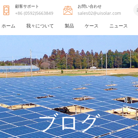
顧客サポート
お問い合わせ
+86 (0592)5663849
sales02@uisolar.com
ホーム
我々について
製品
ケース
ニュース
ブログ