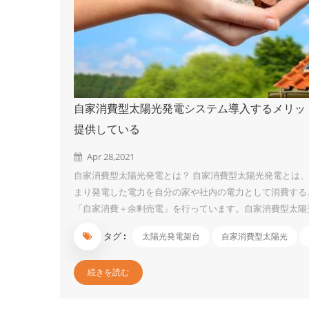
自家消費型太陽光発電システム導入するメリット
提供している
Apr 28,2021
自家消費型太陽光発電とは？ 自家消費型太陽光発電とは
まり発電した電力を自分の家や社内の電力として消費するこ
「自家消費＋余剰売電」を行っています。自家消費型太陽
多いでしょう。 自家消費型太陽光発電のメリット ① 電
タグ :
太陽光発電架台
自家消費型太陽光
由として以下の2点が挙げられます。 原子力発電の停止 
気代の値上げの影響を受けず、再生エネルギー発電促進賦
続きを読む
す。 ② デマンドコントロールができる デマンド値とは「30分