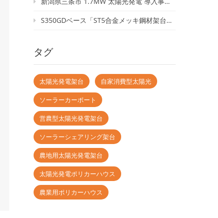
新潟県三条市 1.7MW 太陽光発電 導入事例｜穴あけ不要の屋根用クランプ「TR04」
S350GDベース「ST5合金メッキ鋼材架台」｜高耐腐食・低コストを実現した次世代太陽光架台
タグ
太陽光発電架台
自家消費型太陽光
ソーラーカーポート
営農型太陽光発電架台
ソーラーシェアリング架台
農地用太陽光発電架台
太陽光発電ポリカーハウス
農業用ポリカーハウス