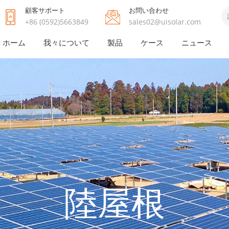
顧客サポート
お問い合わせ
+86 (0592)5663849
sales02@uisolar.com
ホーム
我々について
製品
ケース
ニュース
陸屋根