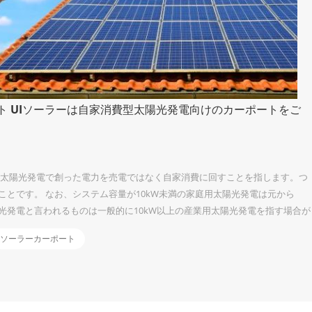
 UIソーラーは自家消費型太陽光発電向けのカーポートをご
、太陽光発電で創った電力を売電ではなく自家消費に回すことを指します。つ
とです。 なお、システム容量が10kW未満の家庭用太陽光発電は元から
光発電と言われるものは一般的に10kW以上の産業用太陽光発電を指す場合が
力値上げの影響を受けない 電気料金は、年々値上がり傾向にあります。その理
ソーラーカーポート
再エネ賦課金の上昇 太陽光発電で自社の電気をまかなう場合は、このような電
課金を支払う必要もないので、電気代を一定の金額に抑えることも可能で
...