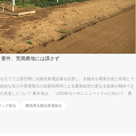
」要件、荒廃農地には課さず
柱を立てて上部空間に太陽光発電設備を設置し、太陽光を農業生産と発電とで
継続的な収入や発電電力の自家利用等による農業経営の更なる改善が期待でき
の見直しについて 農水省は、「2050年カーボンニュートラルに向けて、農
進めるスタンスに立ち、優良農地を確保しつつ、荒廃農地に再エネ設備を設
リング架台
農地用太陽光発電架台
営農型太陽光については、「荒廃農地を再生利用する場合は、おおむね８割以
に利用されているか否かによって判断する」とした。加えて、「一時転用期
り、再許可に...