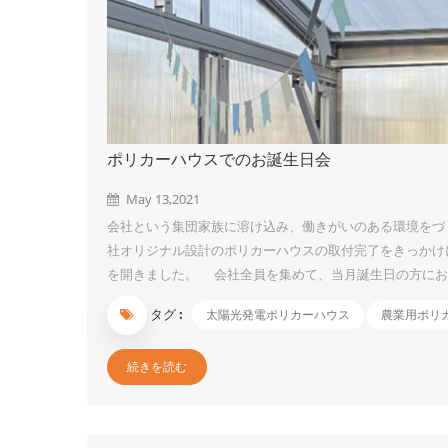
ポリカーハウスでのお誕生日会
May 13,2021
会社という集団家族に溶け込み、働きがいのある環境をづ
社オリジナル設計のポリカーハウスの取付完了をきっかけ
を開きました。 会社全員を集めて、当月誕生日の方にお
れ主役である。」ということを改めて認識する機会にでき
タグ :
太陽光発電ポリカーハウス
農業用ポリ
ケーキ、果物、ジュース、ピザなど美味しいものを食べな
なものは酸っぱくて甘いマンゴー・パッションフルーツで
続きを読む
しかったですが、その青色が歯につくのはちょっ...