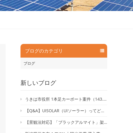
ブログのカテゴリ
ブログ
新しいブログ
うきは市役所 1本足カーポート案件（143.52kW）が竣工いたしました
【Q&A】UISOLAR（UIソーラー）ってどんな会社？｜太陽光架台の専門メーカーに聞いてみた
【景観法対応】「ブラックアルマイト」架台で自然と調和するソーラーシェアリングを実現