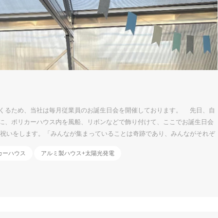
くるため、当社は毎月従業員のお誕生日会を開催しております。 先日、自
に、ポリカーハウス内を風船、リボンなどで飾り付けて、ここでお誕生日会
祝いをします。「みんなが集まっていることは奇跡であり、みんながそれぞ
ることが「誕生日お祝い」のメリットと思います。 お花の飾りもあって、
カーハウス
アルミ製ハウス+太陽光発電
がら、同僚たちと話しあったり、とても幸せを感じています。私の一番すぎ
～す。今回はパネルイメージ付きのケーキも登場しましたよ！ケーキは美味