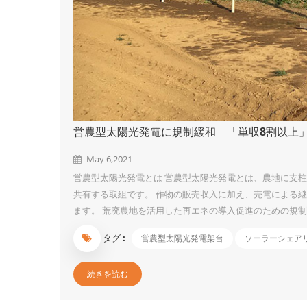
営農型太陽光発電に規制緩和 「単収8割以上
May 6,2021
営農型太陽光発電とは 営農型太陽光発電とは、農地に支
共有する取組です。 作物の販売収入に加え、売電による
ます。 荒廃農地を活用した再エネの導入促進のための規制
山漁村地域において再生可能エネルギーの導入を積極的に
タグ :
営農型太陽光発電架台
ソーラーシェア
置しやすくするために農地転用規制などを見直す」 1）
上の単収を確保する要件は課さず、農地が適正かつ効率的
続きを読む
間（10年以内）が満了する際、営農に支障が生じていない限